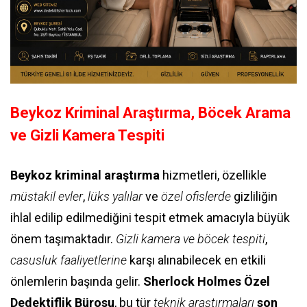
Beykoz Kriminal Araştırma, Böcek Arama
ve Gizli Kamera Tespiti
Beykoz kriminal araştırma
hizmetleri, özellikle
müstakil evler
,
lüks yalılar
ve
özel ofislerde
gizliliğin
ihlal edilip edilmediğini tespit etmek amacıyla büyük
önem taşımaktadır.
Gizli kamera ve böcek tespiti
,
casusluk faaliyetlerine
karşı alınabilecek en etkili
önlemlerin başında gelir.
Sherlock Holmes Özel
Dedektiflik Bürosu
, bu tür
teknik araştırmaları
son