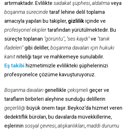
artırmaktadır. Evlilikte
sadakat şüphesi
,
aldatma
veya
boşanma sürecinde
taraf lehine delil toplama
amacıyla yapılan bu takipler,
gizlilik
içinde ve
profesyonel ekipler
tarafından yürütülmektedir. Bu
süreçte toplanan
"görüntü"
,
"ses kaydı"
ve
"tanık
ifadeleri"
gibi deliller,
boşanma davaları için hukuki
kanıt
niteliği taşır ve mahkemeye sunulabilir.
Eş takibi
hizmetimizle evlilikteki şüphelerinizi
profesyonelce çözüme kavuşturuyoruz.
Boşanma davaları
genellikle
çekişmeli
geçer ve
tarafların birbirleri aleyhine sunduğu delillerin
geçerliliği
büyük önem taşır. Beykoz'da hizmet veren
dedektiflik büroları, bu davalarda müvekkillerine,
eşlerinin
sosyal çevresi
,
alışkanlıkları
,
maddi durumu