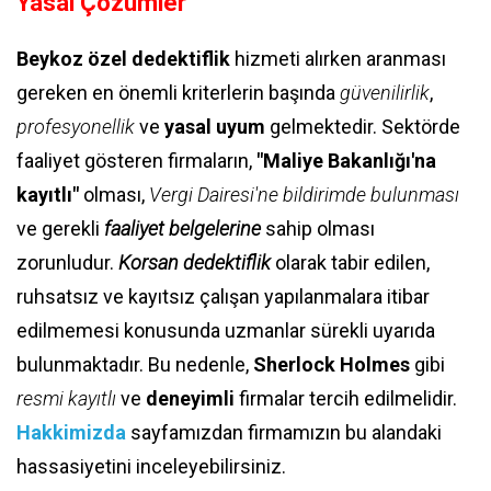
Yasal Çözümler
Beykoz özel dedektiflik
hizmeti alırken aranması
gereken en önemli kriterlerin başında
güvenilirlik
,
profesyonellik
ve
yasal uyum
gelmektedir. Sektörde
faaliyet gösteren firmaların,
"Maliye Bakanlığı'na
kayıtlı"
olması,
Vergi Dairesi'ne bildirimde bulunması
ve gerekli
faaliyet belgelerine
sahip olması
zorunludur.
Korsan dedektiflik
olarak tabir edilen,
ruhsatsız ve kayıtsız çalışan yapılanmalara itibar
edilmemesi konusunda uzmanlar sürekli uyarıda
bulunmaktadır. Bu nedenle,
Sherlock Holmes
gibi
resmi kayıtlı
ve
deneyimli
firmalar tercih edilmelidir.
Hakkimizda
sayfamızdan firmamızın bu alandaki
hassasiyetini inceleyebilirsiniz.