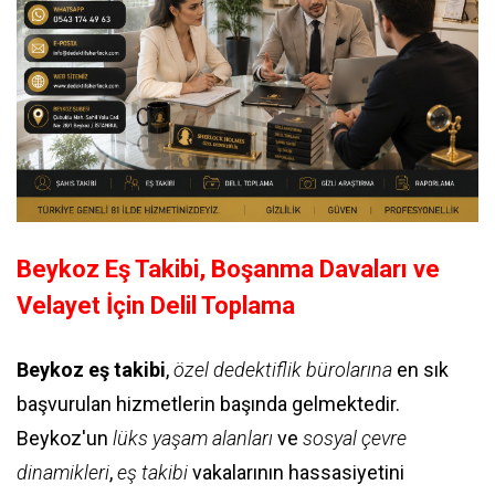
Beykoz Eş Takibi, Boşanma Davaları ve
Velayet İçin Delil Toplama
Beykoz eş takibi
,
özel dedektiflik bürolarına
en sık
başvurulan hizmetlerin başında gelmektedir.
Beykoz'un
lüks yaşam alanları
ve
sosyal çevre
dinamikleri
,
eş takibi
vakalarının hassasiyetini