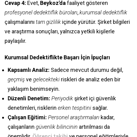
Cevap 4:
Evet,
Beykoz'da
faaliyet gösteren
profesyonel dedektiflik büroları
,
kurumsal dedektiflik
çalışmalarını
tam gizlilik
içinde yürütür. Şirket bilgileri
ve araştırma sonuçları, yalnızca yetkili kişilerle
paylaşılır.
Kurumsal Dedektiflikte Başarı İçin İpuçları
Kapsamlı Analiz:
Sadece mevcut durumu değil,
geçmiş
ve
gelecekteki
riskleri de analiz eden bir
yaklaşım benimseyin.
Düzenli Denetim:
Periyodik
şirket içi güvenlik
denetimleri, risklerin
erken tespitini
sağlar.
Çalışan Eğitimi:
Personel araştırmaları
kadar,
çalışanların
güvenlik bilincinin
artırılması da
önemlidir.
Öğrenci takibi
ve personel eğitimleriyle