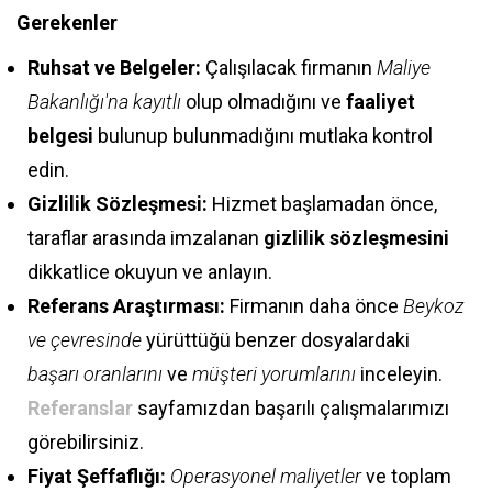
Gerekenler
Ruhsat ve Belgeler:
Çalışılacak firmanın
Maliye
Bakanlığı'na kayıtlı
olup olmadığını ve
faaliyet
belgesi
bulunup bulunmadığını mutlaka kontrol
edin.
Gizlilik Sözleşmesi:
Hizmet başlamadan önce,
taraflar arasında imzalanan
gizlilik sözleşmesini
dikkatlice okuyun ve anlayın.
Referans Araştırması:
Firmanın daha önce
Beykoz
ve çevresinde
yürüttüğü benzer dosyalardaki
başarı oranlarını
ve
müşteri yorumlarını
inceleyin.
Referanslar
sayfamızdan başarılı çalışmalarımızı
görebilirsiniz.
Fiyat Şeffaflığı:
Operasyonel maliyetler
ve toplam