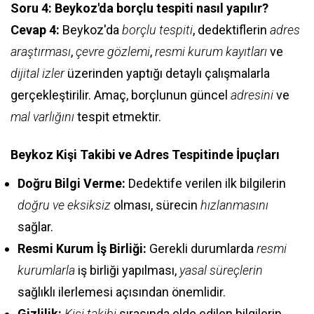
Soru 4: Beykoz'da borçlu tespiti nasıl yapılır?
Cevap 4:
Beykoz'da
borçlu tespiti
, dedektiflerin
adres
araştırması
,
çevre gözlemi
,
resmi kurum kayıtları
ve
dijital izler
üzerinden yaptığı detaylı çalışmalarla
gerçekleştirilir. Amaç, borçlunun güncel
adresini
ve
mal varlığını
tespit etmektir.
Beykoz Kişi Takibi ve Adres Tespitinde İpuçları
Doğru Bilgi Verme:
Dedektife verilen ilk bilgilerin
doğru ve eksiksiz
olması, sürecin
hızlanmasını
sağlar.
Resmi Kurum İş Birliği:
Gerekli durumlarda
resmi
kurumlarla
iş birliği yapılması,
yasal süreçlerin
sağlıklı ilerlemesi açısından önemlidir.
Gizlilik:
Kişi takibi
sırasında elde edilen bilgilerin