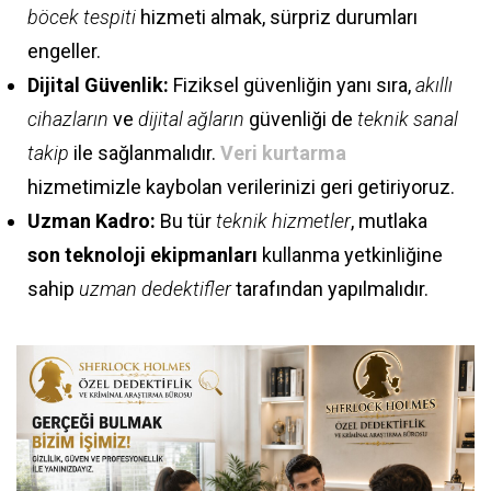
böcek tespiti
hizmeti almak, sürpriz durumları
engeller.
Dijital Güvenlik:
Fiziksel güvenliğin yanı sıra,
akıllı
cihazların
ve
dijital ağların
güvenliği de
teknik sanal
takip
ile sağlanmalıdır.
Veri kurtarma
hizmetimizle kaybolan verilerinizi geri getiriyoruz.
Uzman Kadro:
Bu tür
teknik hizmetler
, mutlaka
son teknoloji ekipmanları
kullanma yetkinliğine
sahip
uzman dedektifler
tarafından yapılmalıdır.