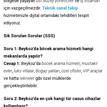
bölgede yaşayan
üst düzey yöneticiler
ve
iş insanları
için vazgeçilmezdir.
Teknik sanal takip
hizmetimizle dijital ortamdaki tehditleri tespit
ediyoruz.
Sık Sorulan Sorular (SSS)
Soru 1: Beykoz'da böcek arama hizmeti hangi
mekanlarda yapılır?
Cevap 1:
Beykoz'da
böcek arama hizmeti
;
müstakil
evler
,
lüks villalar
,
Boğaz yalıları
,
özel ofisler
,
VIP araçlar
ve hatta
tekneler
gibi özel mülklerde
gerçekleştirilebilir.
Soru 2: Beykoz'da en çok hangi tür casus cihazlar
kullanılıyor?