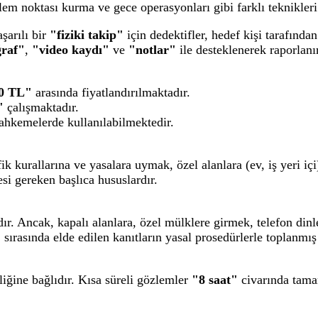
zlem noktası kurma ve gece operasyonları gibi farklı teknikleri 
şarılı bir
"fiziki takip"
için dedektifler, hedef kişi tarafında
ğraf"
,
"video kaydı"
ve
"notlar"
ile desteklenerek raporlanı
0 TL"
arasında fiyatlandırılmaktadır.
"
çalışmaktadır.
hkemelerde kullanılabilmektedir.
k kurallarına ve yasalara uymak, özel alanlara (ev, iş yeri iç
si gereken başlıca hususlardır.
ır. Ancak, kapalı alanlara, özel mülklere girmek, telefon di
"
sırasında elde edilen kanıtların yasal prosedürlerle toplanmı
liğine bağlıdır. Kısa süreli gözlemler
"8 saat"
civarında tama