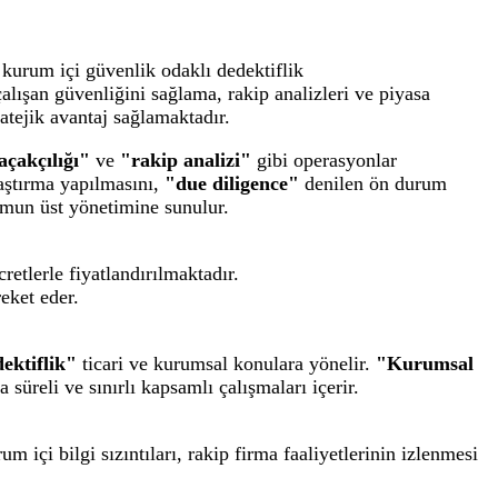
ve kurum içi güvenlik odaklı dedektiflik
 çalışan güvenliğini sağlama, rakip analizleri ve piyasa
ratejik avantaj sağlamaktadır.
kaçakçılığı"
ve
"rakip analizi"
gibi operasyonlar
aştırma yapılmasını,
"due diligence"
denilen ön durum
umun üst yönetimine sunulur.
etlerle fiyatlandırılmaktadır.
eket eder.
ektiflik"
ticari ve kurumsal konulara yönelir.
"Kurumsal
süreli ve sınırlı kapsamlı çalışmaları içerir.
m içi bilgi sızıntıları, rakip firma faaliyetlerinin izlenmesi