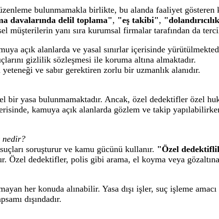
düzenleme bulunmamakla birlikte, bu alanda faaliyet gösteren k
a davalarında delil toplama"
,
"eş takibi"
,
"dolandırıcılı
el müşterilerin yanı sıra kurumsal firmalar tarafından da terc
uya açık alanlarda ve yasal sınırlar içerisinde yürütülmekted
çlarını gizlilik sözleşmesi ile koruma altına almaktadır.
eteneği ve sabır gerektiren zorlu bir uzmanlık alanıdır.
el bir yasa bulunmamaktadır. Ancak, özel dedektifler özel huk
çerisinde, kamuya açık alanlarda gözlem ve takip yapılabilirke
k nedir?
suçları soruşturur ve kamu gücünü kullanır.
"Özel dedektifl
r. Özel dedektifler, polis gibi arama, el koyma veya gözaltına
mayan her konuda alınabilir. Yasa dışı işler, suç işleme amacı 
psamı dışındadır.