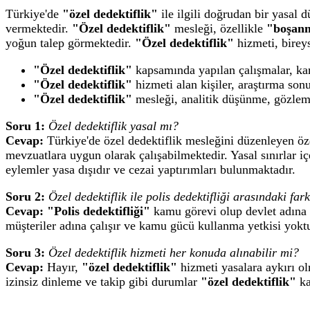
Türkiye'de
"özel dedektiflik"
ile ilgili doğrudan bir yasal 
vermektedir.
"Özel dedektiflik"
mesleği, özellikle
"boşanm
yoğun talep görmektedir.
"Özel dedektiflik"
hizmeti, bireys
"Özel dedektiflik"
kapsamında yapılan çalışmalar, kam
"Özel dedektiflik"
hizmeti alan kişiler, araştırma sonu
"Özel dedektiflik"
mesleği, analitik düşünme, gözlem y
Soru 1:
Özel dedektiflik yasal mı?
Cevap:
Türkiye'de özel dedektiflik mesleğini düzenleyen öz
mevzuatlara uygun olarak çalışabilmektedir. Yasal sınırlar i
eylemler yasa dışıdır ve cezai yaptırımları bulunmaktadır.
Soru 2:
Özel dedektiflik ile polis dedektifliği arasındaki far
Cevap:
"Polis dedektifliği"
kamu görevi olup devlet adına 
müşteriler adına çalışır ve kamu gücü kullanma yetkisi yoktu
Soru 3:
Özel dedektiflik hizmeti her konuda alınabilir mi?
Cevap:
Hayır,
"özel dedektiflik"
hizmeti yasalara aykırı ol
izinsiz dinleme ve takip gibi durumlar
"özel dedektiflik"
ka