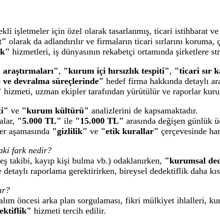
ekli işletmeler için özel olarak tasarlanmış, ticari istihbarat 
t"
olarak da adlandırılır ve firmaların ticari sırlarını koruma,
ik"
hizmetleri, iş dünyasının rekabetçi ortamında şirketlere st
 araştırmaları"
,
"kurum içi hırsızlık tespiti"
,
"ticari sır 
 ve devralma süreçlerinde"
hedef firma hakkında detaylı ar
"
hizmeti, uzman ekipler tarafından yürütülür ve raporlar kur
ti"
ve
"kurum kültürü"
analizlerini de kapsamaktadır.
alar,
"5.000 TL"
ile
"15.000 TL"
arasında değişen günlük ücr
her aşamasında
"gizlilik"
ve
"etik kurallar"
çerçevesinde har
aki fark nedir?
(eş takibi, kayıp kişi bulma vb.) odaklanırken,
"kurumsal ded
etaylı raporlama gerektirirken, bireysel dedektiflik daha kısa 
ır?
alım öncesi arka plan sorgulaması, fikri mülkiyet ihlalleri, kuru
ktiflik"
hizmeti tercih edilir.