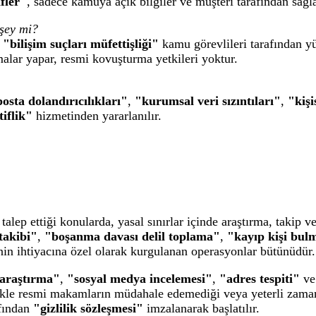
fler"
, sadece kamuya açık bilgiler ve müşteri tarafından sağl
 şey mi?
,
"bilişim suçları müfettişliği"
kamu görevlileri tarafından yü
lar yapar, resmi kovuşturma yetkileri yoktur.
posta dolandırıcılıkları"
,
"kurumsal veri sızıntıları"
,
"kişi
iflik"
hizmetinden yararlanılır.
talep ettiği konularda, yasal sınırlar içinde araştırma, takip ve
takibi"
,
"boşanma davası delil toplama"
,
"kayıp kişi bul
nin ihtiyacına özel olarak kurgulanan operasyonlar bütünüdür.
 araştırma"
,
"sosyal medya incelemesi"
,
"adres tespiti"
v
likle resmi makamların müdahale edemediği veya yeterli zaman
afından
"gizlilik sözleşmesi"
imzalanarak başlatılır.