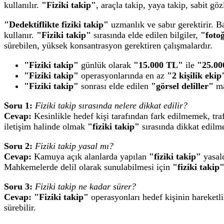
kullanılır.
"Fiziki takip"
, araçla takip, yaya takip, sabit gö
"Dedektiflikte fiziki takip"
uzmanlık ve sabır gerektirir. Ba
kullanır.
"Fiziki takip"
sırasında elde edilen bilgiler,
"foto
sürebilen, yüksek konsantrasyon gerektiren çalışmalardır.
"Fiziki takip"
günlük olarak
"15.000 TL"
ile
"25.00
"Fiziki takip"
operasyonlarında en az
"2 kişilik ekip
"Fiziki takip"
sonrası elde edilen
"görsel deliller"
ma
Soru 1:
Fiziki takip sırasında nelere dikkat edilir?
Cevap:
Kesinlikle hedef kişi tarafından fark edilmemek, trafi
iletişim halinde olmak
"fiziki takip"
sırasında dikkat edilme
Soru 2:
Fiziki takip yasal mı?
Cevap:
Kamuya açık alanlarda yapılan
"fiziki takip"
yasald
Mahkemelerde delil olarak sunulabilmesi için
"fiziki takip
Soru 3:
Fiziki takip ne kadar sürer?
Cevap:
"Fiziki takip"
operasyonları hedef kişinin hareketli
sürebilir.