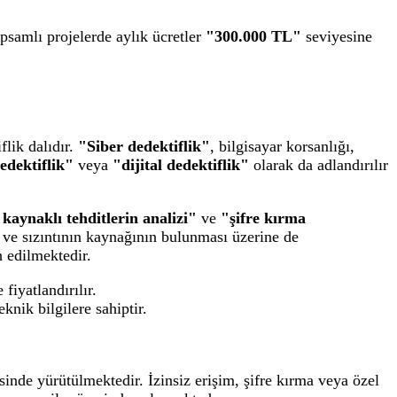
psamlı projelerde aylık ücretler
"300.000 TL"
seviyesine
flik dalıdır.
"Siber dedektiflik"
, bilgisayar korsanlığı,
edektiflik"
veya
"dijital dedektiflik"
olarak da adlandırılır
 kaynaklı tehditlerin analizi"
ve
"şifre kırma
 ve sızıntının kaynağının bulunması üzerine de
h edilmektedir.
fiyatlandırılır.
eknik bilgilere sahiptir.
inde yürütülmektedir. İzinsiz erişim, şifre kırma veya özel