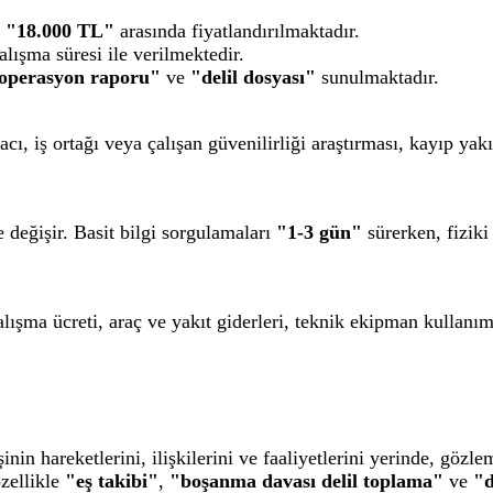
e
"18.000 TL"
arasında fiyatlandırılmaktadır.
alışma süresi ile verilmektedir.
 operasyon raporu"
ve
"delil dosyası"
sunulmaktadır.
cı, iş ortağı veya çalışan güvenilirliği araştırması, kayıp yakı
değişir. Basit bilgi sorgulamaları
"1-3 gün"
sürerken, fiziki
çalışma ücreti, araç ve yakıt giderleri, teknik ekipman kullan
şinin hareketlerini, ilişkilerini ve faaliyetlerini yerinde, gözl
özellikle
"eş takibi"
,
"boşanma davası delil toplama"
ve
"d