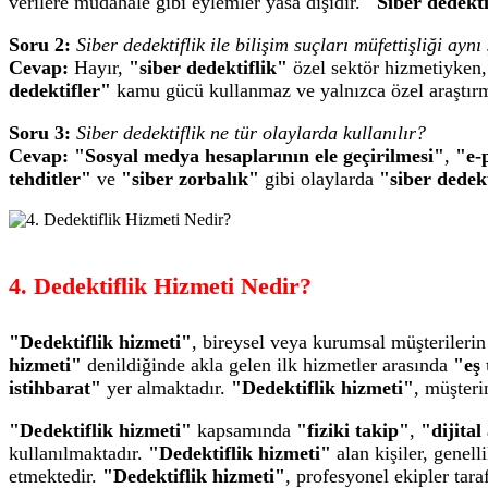
verilere müdahale gibi eylemler yasa dışıdır.
"Siber dedekti
Soru 2:
Siber dedektiflik ile bilişim suçları müfettişliği aynı
Cevap:
Hayır,
"siber dedektiflik"
özel sektör hizmetiyken
dedektifler"
kamu gücü kullanmaz ve yalnızca özel araştırma
Soru 3:
Siber dedektiflik ne tür olaylarda kullanılır?
Cevap:
"Sosyal medya hesaplarının ele geçirilmesi"
,
"e-
tehditler"
ve
"siber zorbalık"
gibi olaylarda
"siber dedekt
4. Dedektiflik Hizmeti Nedir?
"Dedektiflik hizmeti"
, bireysel veya kurumsal müşterilerin 
hizmeti"
denildiğinde akla gelen ilk hizmetler arasında
"eş 
istihbarat"
yer almaktadır.
"Dedektiflik hizmeti"
, müşteri
"Dedektiflik hizmeti"
kapsamında
"fiziki takip"
,
"dijital
kullanılmaktadır.
"Dedektiflik hizmeti"
alan kişiler, genel
etmektedir.
"Dedektiflik hizmeti"
, profesyonel ekipler tar