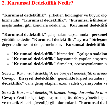
2. Kurumsal Dedektiflik Nedir?
"Kurumsal dedektiflik"
, şirketler, holdingler ve büyük ölç
hizmetidir.
"Kurumsal dedektiflik"
,
"kurumsal istihbara
araştırmaları gibi konulara odaklanır.
"Kurumsal dedektifl
"Kurumsal dedektiflik"
çalışmaları kapsamında
"personel
yürütülmektedir.
"Kurumsal dedektiflik"
ayrıca
"birleşme
değerlendirmesini de içermektedir.
"Kurumsal dedektiflik
"Kurumsal dedektiflik"
hizmetleri,
"çalışan sadaka
"Kurumsal dedektiflik"
kapsamında yapılan araştırm
"Kurumsal dedektiflik"
firmaları, operasyonlarının 
Soru 1:
Kurumsal dedektiflik ile bireysel dedektiflik arasınd
Cevap:
"Bireysel dedektiflik"
genellikle kişisel sorunlara 
dedektiflik"
daha geniş ekipler, uzun vadeli operasyonlar ve d
Soru 2:
Kurumsal dedektiflik hizmeti hangi durumlarda alın
Cevap:
Yeni bir iş ortağı araştırması, üst düzey yönetici işe 
ve tedarik zinciri güvenliği gibi durumlarda
"kurumsal dede