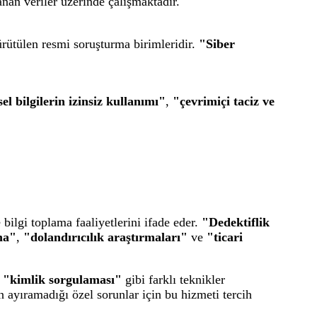
anan veriler üzerinde çalışmaktadır.
rütülen resmi soruşturma birimleridir.
"Siber
sel bilgilerin izinsiz kullanımı"
,
"çevrimiçi taciz ve
 bilgi toplama faaliyetlerini ifade eder.
"Dedektiflik
ma"
,
"dolandırıcılık araştırmaları"
ve
"ticari
e
"kimlik sorgulaması"
gibi farklı teknikler
 ayıramadığı özel sorunlar için bu hizmeti tercih