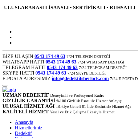
ULUSLARARASI LİSANSLI • SERTİFİKALI • RUHSATLI
BİZE ULAŞIN
0543 174 49 63
7/24 TELEFON DESTEĞİ
WHATSAPP HATTI
0543 174 49 63
7/24 WHATSAPP DESTEĞİ
TELEGRAM HATTI
0543 174 49 63
7/24 TELEGRAM DESTEĞİ
SKYPE HATTI
0543 174 49 63
7/24 SKYPE DESTEĞİ
E-POSTA ADRESİMİZ
info@dedektifsherlock.com
7/24 E-POSTA 
UZMAN DEDEKTİF
Deneyimli ve Profesyonel Kadro
GİZLİLİK GARANTİSİ
%100 Gizlilik Esası ile Hizmet Anlayışı
ULUSAL HİZMET AĞI
Türkiye Geneli 81 İlde Kesintisiz Hizmet Ağı
KALİTELİ HİZMET
Yasal ve Etik Çalışma İlkesiyle Hizmet
Anasayfa
Hizmetlerimiz
Dedektif