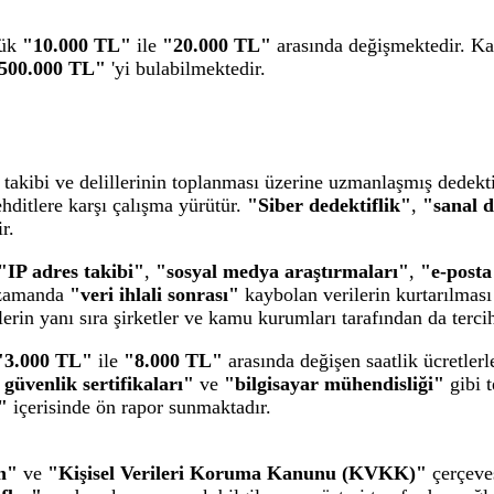
lük
"10.000 TL"
ile
"20.000 TL"
arasında değişmektedir. Ka
.500.000 TL"
'yi bulabilmektedir.
i, takibi ve delillerinin toplanması üzerine uzmanlaşmış dedekti
 tehditlere karşı çalışma yürütür.
"Siber dedektiflik"
,
"sanal d
r.
"IP adres takibi"
,
"sosyal medya araştırmaları"
,
"e-posta
zamanda
"veri ihlali sonrası"
kaybolan verilerin kurtarılması
lerin yanı sıra şirketler ve kamu kurumları tarafından da terci
"3.000 TL"
ile
"8.000 TL"
arasında değişen saatlik ücretlerle 
 güvenlik sertifikaları"
ve
"bilgisayar mühendisliği"
gibi t
"
içerisinde ön rapor sunmaktadır.
n"
ve
"Kişisel Verileri Koruma Kanunu (KVKK)"
çerçeves