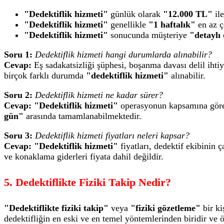
"Dedektiflik hizmeti"
günlük olarak
"12.000 TL"
il
"Dedektiflik hizmeti"
genellikle
"1 haftalık"
en az ç
"Dedektiflik hizmeti"
sonucunda müşteriye
"detaylı
Soru 1:
Dedektiflik hizmeti hangi durumlarda alınabilir?
Cevap:
Eş sadakatsizliği şüphesi, boşanma davası delil ihtiya
birçok farklı durumda
"dedektiflik hizmeti"
alınabilir.
Soru 2:
Dedektiflik hizmeti ne kadar sürer?
Cevap:
"Dedektiflik hizmeti"
operasyonun kapsamına göre 
gün"
arasında tamamlanabilmektedir.
Soru 3:
Dedektiflik hizmeti fiyatları neleri kapsar?
Cevap:
"Dedektiflik hizmeti"
fiyatları, dedektif ekibinin 
ve konaklama giderleri fiyata dahil değildir.
5. Dedektiflikte Fiziki Takip Nedir?
"Dedektiflikte fiziki takip"
veya
"fiziki gözetleme"
bir ki
dedektifliğin en eski ve en temel yöntemlerinden biridir ve 