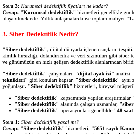
Soru 3:
Kurumsal dedektiflik fiyatları ne kadar?
Cevap:
"Kurumsal dedektiflik"
hizmetleri genellikle gün
ulaşabilmektedir. Yıllık anlaşmalarda ise toplam maliyet
"1
3. Siber Dedektiflik Nedir?
"Siber dedektiflik"
, dijital dünyada işlenen suçların tespit
kimlik hırsızlığı, dolandırıcılık ve veri sızıntıları gibi siber
ve günümüzün en hızlı gelişen dedektiflik alanlarından biridi
"Siber dedektiflik"
çalışmaları,
"dijital ayak izi"
analizi,
teknikleri"
gibi konuları kapsar.
"Siber dedektiflik"
aynı 
yoğunlaşır.
"Siber dedektiflik"
hizmetleri, bireysel müşteri
"Siber dedektiflik"
kapsamında yapılan araştırmalar
"Siber dedektiflik"
alanında çalışan uzmanlar,
"siber
"Siber dedektiflik"
operasyonları genellikle
"48 saat
Soru 1:
Siber dedektiflik yasal mı?
Cevap:
"Siber dedektiflik"
hizmetleri,
"5651 sayılı Kanu