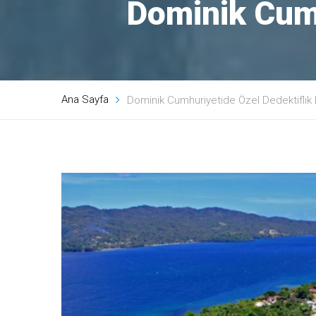
Dominik Cumh
Ana Sayfa
Dominik Cumhuriyetide Özel Dedektiflik