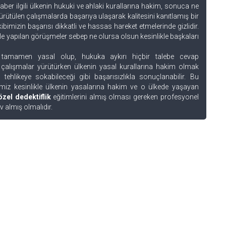
er ilgili ülkenin hukuki ve ahlaki kurallarına hakim, sonuca ne
ütülen çalışmalarda başarıya ulaşarak kalitesini kanıtlamış bir
bimizin başarısı dikkatli ve hassas hareket etmelerinde gizlidir.
le yapılan görüşmeler sebep ne olursa olsun kesinlikle başkaları
 tamamen yasal olup, hukuka aykırı hiçbir talebe cevap
 çalışmalar yürütürken ülkenin yasal kurallarına hakim olmak
ehlikeye sokabileceği gibi başarısızlıkla sonuçlanabilir. Bu
miz kesinlikle ülkenin yasalarına hakim ve o ülkede yaşayan
özel dedektiflik
eğitimlerini almış olması gereken profesyonel
ev almış olmalıdır.