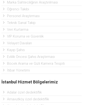
Marka Sahteciliğinin Araştırılması
Öğrenci Takibi
Personel Araştırması
Teknik Sanal Takip
Veri Kurtarma
VIP Koruma ve Güvenlik
Velayet Davaları
Kayıp Şahıs
Evlilik Öncesi Şahıs Araştırması
Böcek Arama ve Gizli Kamera Tespiti
İtibar Yönetimi
İstanbul Hizmet Bölgelerimiz
Adalar özel dedektiflik
Arnavutköy özel dedektiflik