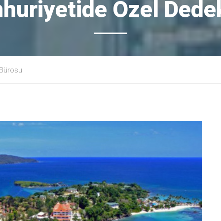
uriyetide Özel Dedek
 Bürosu