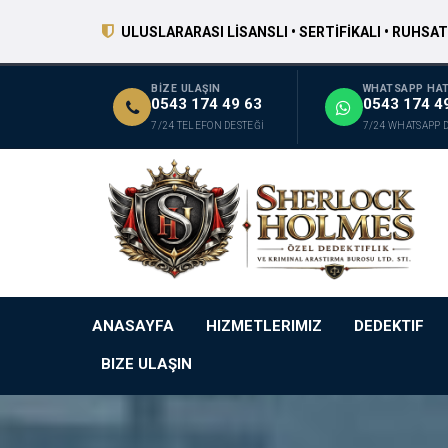
ULUSLARARASI LİSANSLI • SERTİFİKALI • RUHSAT
BİZE ULAŞIN
WHATSAPP HAT
0543 174 49 63
0543 174 4
7/24 TELEFON DESTEĞİ
7/24 WHATSAPP 
ANASAYFA
HIZMETLERIMIZ
DEDEKTIF
BIZE ULAŞIN