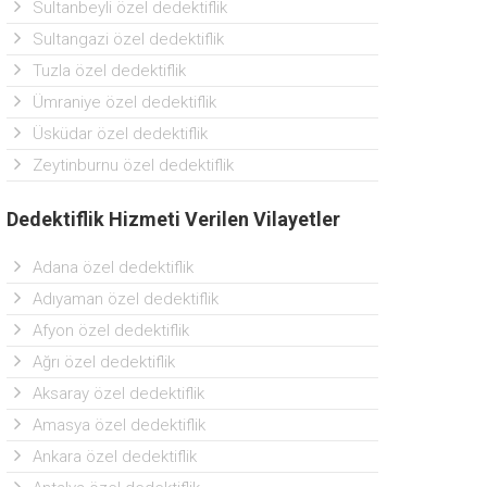
Sultanbeyli özel dedektiflik
Sultangazi özel dedektiflik
Tuzla özel dedektiflik
Ümraniye özel dedektiflik
Üsküdar özel dedektiflik
Zeytinburnu özel dedektiflik
Dedektiflik Hizmeti Verilen Vilayetler
Adana özel dedektiflik
Adıyaman özel dedektiflik
Afyon özel dedektiflik
Ağrı özel dedektiflik
Aksaray özel dedektiflik
Amasya özel dedektiflik
Ankara özel dedektiflik