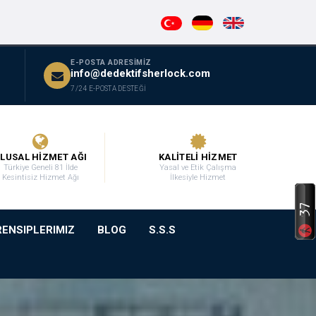
E-POSTA ADRESİMİZ
info@dedektifsherlock.com
7/24 E-POSTA DESTEĞİ
LUSAL HİZMET AĞI
KALİTELİ HİZMET
Türkiye Geneli 81 İlde
Yasal ve Etik Çalışma
Kesintisiz Hizmet Ağı
İlkesiyle Hizmet
RENSIPLERIMIZ
BLOG
S.S.S