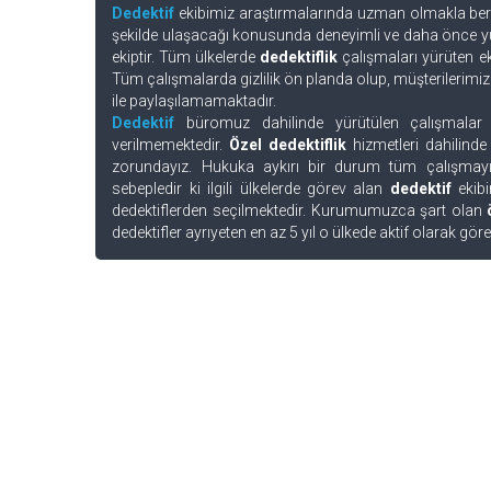
Dedektif
ekibimiz araştırmalarında uzman olmakla berab
şekilde ulaşacağı konusunda deneyimli ve daha önce yür
ekiptir. Tüm ülkelerde
dedektiflik
çalışmaları yürüten eki
Tüm çalışmalarda gizlilik ön planda olup, müşterilerimiz
ile paylaşılamamaktadır.
Dedektif
büromuz dahilinde yürütülen çalışmalar
verilmemektedir.
Özel dedektiflik
hizmetleri dahilinde
zorundayız. Hukuka aykırı bir durum tüm çalışmayı t
sebepledir ki ilgili ülkelerde görev alan
dedektif
ekibi
dedektiflerden seçilmektedir. Kurumumuzca şart olan
dedektifler ayrıyeten en az 5 yıl o ülkede aktif olarak gör