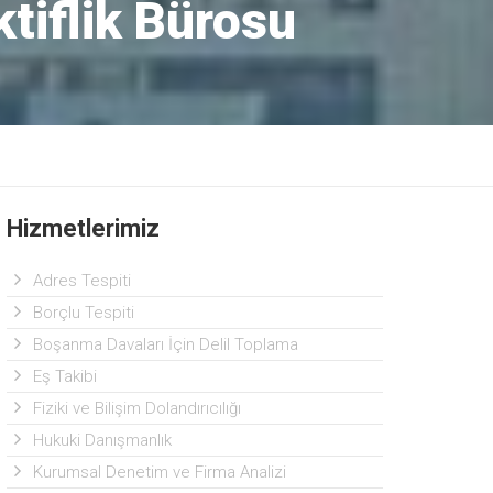
tiflik Bürosu
Hizmetlerimiz
Adres Tespiti
Borçlu Tespiti
Boşanma Davaları İçin Delil Toplama
Eş Takibi
Fiziki ve Bilişim Dolandırıcılığı
Hukuki Danışmanlık
Kurumsal Denetim ve Firma Analizi