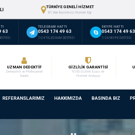
TÜRKİYE GENELİ HİZMET
LI
81 İlde Kesintisiz Hizmet Ağı
TI
TELEGRAM HATTI
SKYPE HATTI
9 63
0543 174 49 63
0543 174 49 63
DESTEĞİ
7/24 TELEGRAM DESTEĞİ
7/24 SKYPE DESTEĞİ
UZMAN DEDEKTİF
GİZLİLİK GARANTİSİ
U
Deneyimli ve Profesyonel
%100 Gizlilik Esası ile
Kadro
Hizmet Anlayışı
REFERANSLARIMIZ
HAKKIMIZDA
BASINDA BIZ
P