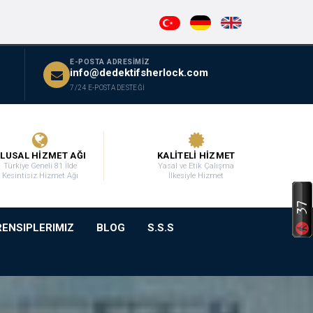
E-POSTA ADRESİMİZ
info@dedektifsherlock.com
7/24 E-POSTA DESTEĞİ
LUSAL HİZMET AĞI
KALİTELİ HİZMET
Türkiye Geneli 81 İlde
Yasal ve Etik Çalışma
Kesintisiz Hizmet Ağı
İlkesiyle Hizmet
RENSIPLERIMIZ
BLOG
S.S.S