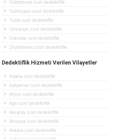
Sultanbeyli özel dedektiflik
Sultangazi özel dedektiflik
Tuzla özel dedektiflik
Ümraniye özel dedektiflik
Üsküdar özel dedektiflik
Zeytinburnu özel dedektiflik
Dedektiflik Hizmeti Verilen Vilayetler
Adana özel dedektiflik
Adıyaman özel dedektiflik
Afyon özel dedektiflik
Ağrı özel dedektiflik
Aksaray özel dedektiflik
Amasya özel dedektiflik
Ankara özel dedektiflik