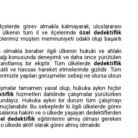
çelerde görev almakla kalmayarak, uluslararası
r ülkenin tüm il ve ilçelerinde
özel dedektiflik
kiplerimiz müşteri memnuniyeti odaklı olup başarılı
olmakla beraber ilgili ülkenin hukuki ve ahlaki
acağı konusunda deneyimli ve daha önce yürütülen
kanıtlamış bir ekiptir. Tüm ülkelerde
dedektiflik
katli ve hassas hareket etmelerinde gizlidir. Tüm
ilerimizle yapılan görüşmeler sebep ne olursa olsun
şmalar tamamen yasal olup, hukuka aykırı hiçbir
tiflik
hizmetleri dahilinde çalışmalar yürütürken
rundayız. Hukuka aykırı bir durum tüm çalışmayı
nuçlanabilir. Bu sebepledir ki ilgili ülkelerde görev
asalarına hakim ve o ülkede yaşayan dedektiflerden
el dedektiflik
eğitimlerini almış olması gereken
o ülkede aktif olarak görev almış olmalıdır.