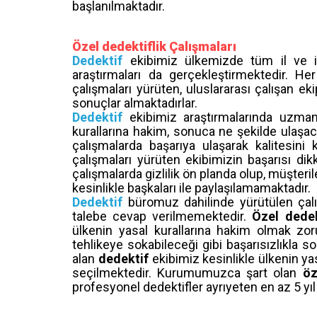
başlanılmaktadır.
Özel dedektiflik Çalışmaları
Dedektif
ekibimiz ülkemizde tüm il ve il
araştırmaları da gerçekleştirmektedir. He
çalışmaları yürüten, uluslararası çalışan e
sonuçlar almaktadırlar.
Dedektif
ekibimiz araştırmalarında uzman 
kurallarına hakim, sonuca ne şekilde ulaş
çalışmalarda başarıya ulaşarak kalitesini 
çalışmaları yürüten ekibimizin başarısı dik
çalışmalarda gizlilik ön planda olup, müşter
kesinlikle başkaları ile paylaşılamamaktadır.
Dedektif
büromuz dahilinde yürütülen çalı
talebe cevap verilmemektedir.
Özel dedek
ülkenin yasal kurallarına hakim olmak zo
tehlikeye sokabileceği gibi başarısızlıkla so
alan
dedektif
ekibimiz kesinlikle ülkenin y
seçilmektedir. Kurumumuzca şart olan
öz
profesyonel dedektifler ayrıyeten en az 5 yıl 