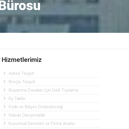
 Bürosu
Hizmetlerimiz
Adres Tespiti
Borçlu Tespiti
Boşanma Davaları İçin Delil Toplama
Eş Takibi
Fiziki ve Bilişim Dolandırıcılığı
Hukuki Danışmanlık
Kurumsal Denetim ve Firma Analizi