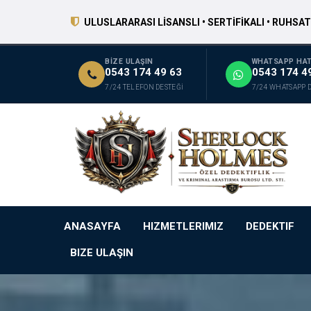
ULUSLARARASI LİSANSLI • SERTİFİKALI • RUHSAT
BİZE ULAŞIN
WHATSAPP HAT
0543 174 49 63
0543 174 4
7/24 TELEFON DESTEĞİ
7/24 WHATSAPP 
ANASAYFA
HIZMETLERIMIZ
DEDEKTIF
BIZE ULAŞIN