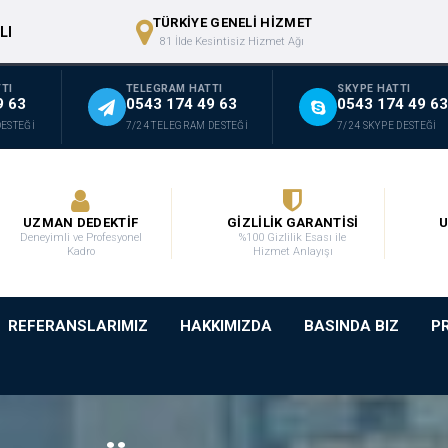
TÜRKİYE GENELİ HİZMET
LI
81 İlde Kesintisiz Hizmet Ağı
TI
TELEGRAM HATTI
SKYPE HATTI
9 63
0543 174 49 63
0543 174 49 63
DESTEĞİ
7/24 TELEGRAM DESTEĞİ
7/24 SKYPE DESTEĞİ
UZMAN DEDEKTİF
GİZLİLİK GARANTİSİ
U
Deneyimli ve Profesyonel
%100 Gizlilik Esası ile
Kadro
Hizmet Anlayışı
REFERANSLARIMIZ
HAKKIMIZDA
BASINDA BIZ
P