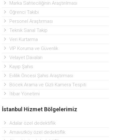
Marka Sahteciliğinin Araştırılması
Öğrenci Takibi
Personel Araştırması
Teknik Sanal Takip
Veri Kurtarma
VIP Koruma ve Güvenlik
Velayet Davaları
Kayıp Şahıs
Evlilik Öncesi Şahıs Araştırması
Böcek Arama ve Gizli Kamera Tespiti
İtibar Yönetimi
İstanbul Hizmet Bölgelerimiz
Adalar özel dedektiflik
Arnavutköy özel dedektiflik