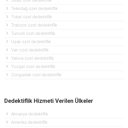
Sivas özel dedektiflik
Tekirdağ özel dedektiflik
Tokat özel dedektiflik
Trabzon özel dedektiflik
Tunceli özel dedektiflik
Uşak özel dedektiflik
Van özel dedektiflik
Yalova özel dedektiflik
Yozgat özel dedektiflik
Zonguldak özel dedektiflik
Dedektiflik Hizmeti Verilen Ülkeler
Almanya dedektiflik
Amerika dedektiflik