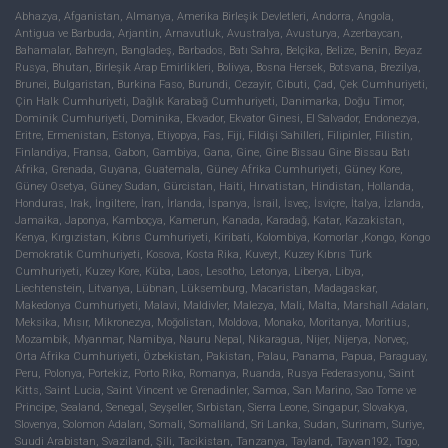
Abhazya, Afganistan, Almanya, Amerika Birleşik Devletleri, Andorra, Angola,
Antigua ve Barbuda, Arjantin, Arnavutluk, Avustralya, Avusturya, Azerbaycan,
Bahamalar, Bahreyn, Bangladeş, Barbados, Batı Sahra, Belçika, Belize, Benin, Beyaz
Rusya, Bhutan, Birleşik Arap Emirlikleri, Bolivya, Bosna Hersek, Botsvana, Brezilya,
Brunei, Bulgaristan, Burkina Faso, Burundi, Cezayir, Cibuti, Çad, Çek Cumhuriyeti,
Çin Halk Cumhuriyeti, Dağlık Karabağ Cumhuriyeti, Danimarka, Doğu Timor,
Dominik Cumhuriyeti, Dominika, Ekvador, Ekvator Ginesi, El Salvador, Endonezya,
Eritre, Ermenistan, Estonya, Etiyopya, Fas, Fiji, Fildişi Sahilleri, Filipinler, Filistin,
Finlandiya, Fransa, Gabon, Gambiya, Gana, Gine, Gine Bissau Gine Bissau Batı
Afrika, Grenada, Guyana, Guatemala, Güney Afrika Cumhuriyeti, Güney Kore,
Güney Osetya, Güney Sudan, Gürcistan, Haiti, Hırvatistan, Hindistan, Hollanda,
Honduras, Irak, İngiltere, İran, İrlanda, İspanya, İsrail, İsveç, İsviçre, İtalya, İzlanda,
Jamaika, Japonya, Kamboçya, Kamerun, Kanada, Karadağ, Katar, Kazakistan,
Kenya, Kırgızistan, Kıbrıs Cumhuriyeti, Kiribati, Kolombiya, Komorlar ,Kongo, Kongo
Demokratik Cumhuriyeti, Kosova, Kosta Rika, Kuveyt, Kuzey Kıbrıs Türk
Cumhuriyeti, Kuzey Kore, Küba, Laos, Lesotho, Letonya, Liberya, Libya,
Liechtenstein, Litvanya, Lübnan, Lüksemburg, Macaristan, Madagaskar,
Makedonya Cumhuriyeti, Malavi, Maldivler, Malezya, Mali, Malta, Marshall Adaları,
Meksika, Mısır, Mikronezya, Moğolistan, Moldova, Monako, Moritanya, Moritius,
Mozambik, Myanmar, Namibya, Nauru Nepal, Nikaragua, Nijer, Nijerya, Norveç,
Orta Afrika Cumhuriyeti, Özbekistan, Pakistan, Palau, Panama, Papua, Paraguay,
Peru, Polonya, Portekiz, Porto Riko, Romanya, Ruanda, Rusya Federasyonu, Saint
Kitts, Saint Lucia, Saint Vincent ve Grenadinler, Samoa, San Marino, Sao Tome ve
Principe, Sealand, Senegal, Seyşeller, Sırbistan, Sierra Leone, Singapur, Slovakya,
Slovenya, Solomon Adaları, Somali, Somaliland, Sri Lanka, Sudan, Surinam, Suriye,
Suudi Arabistan, Svaziland, Şili, Tacikistan, Tanzanya, Tayland, Tayvan192, Togo,