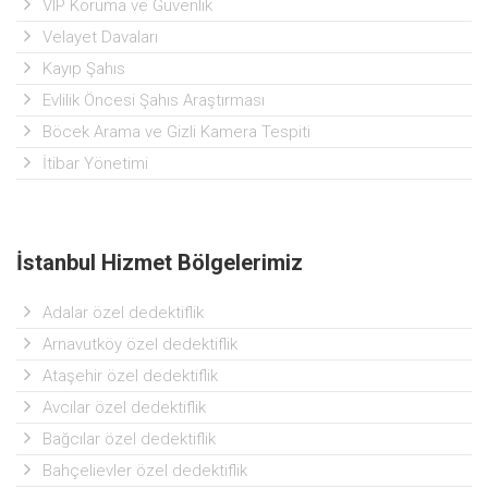
VIP Koruma ve Güvenlik
Velayet Davaları
Kayıp Şahıs
Evlilik Öncesi Şahıs Araştırması
Böcek Arama ve Gizli Kamera Tespiti
İtibar Yönetimi
İstanbul Hizmet Bölgelerimiz
Adalar özel dedektiflik
Arnavutköy özel dedektiflik
Ataşehir özel dedektiflik
Avcılar özel dedektiflik
Bağcılar özel dedektiflik
Bahçelievler özel dedektiflik