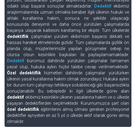
yürüten, uluslararası çalışan ekiplerimiz müşteri memnuniyeti
odaklı olup başarılı sonuçlar almaktadırlar.
Dedektif
ekibimiz
araştırmalarında uzman olmakla beraber ilgili ülkenin hukuki ve
ahlaki kurallarına hakim, sonuca ne şekilde ulaşacağı
konusunda deneyimli ve daha önce yürütülen çalışmalarda
başarıya ulaşarak kalitesini kanıtlamış bir ekiptir. Tüm ülkelerde
dedektiflik
çalışmaları yürüten ekibimizin başarısı dikkatli ve
hassas hareket etmelerinde gizlidir. Tüm çalışmalarda gizlilik ön
planda olup, müşterilerimizle yapılan görüşmeler sebep ne
olursa olsun kesinlikle başkaları ile paylaşılamamaktadır.
Dedektif
büromuz dahilinde yürütülen çalışmalar tamamen
yasal olup, hukuka aykırı hiçbir talebe cevap verilmemektedir.
Özel dedektiflik
hizmetleri dahilinde çalışmalar yürütürken
ülkenin yasal kurallarına hakim olmak zorundayız. Hukuka aykırı
bir durum tüm çalışmayı tehlikeye sokabileceği gibi başarısızlıkla
sonuçlanabilir. Bu sebepledir ki ilgili ülkelerde görev alan
dedektif
ekibimiz kesinlikle ülkenin yasalarına hakim ve o ülkede
yaşayan dedektiflerden seçilmektedir. Kurumumuzca şart olan
özel dedektiflik
eğitimlerini almış olması gereken profesyonel
dedektifler ayrıyeten en az 5 yıl o ülkede aktif olarak görev almış
olmalıdır.