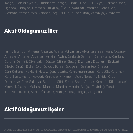
Tonga, Transdinyester, Trinidad ve Tobago, Tunus, Tuvalu, Türkiye, Türkmenistan,
Uganda, Ukrayna, Umman, Uruguay, Ürdün, Vanuatu, Vatikan, Venezuela,
Vietnam, Yemen, Yeni Zelanda, Yeşil Burun, Yunanistan, Zambiya, Zimbabve
Aktif Olduğumuz İller
İzmir, İstanbul, Ankara, Antalya, Adana, Adıyaman, Afyonkarahisar, Ağrı, Aksaray,
Amasya, Antalya, Ardahan, Artvin , Aydın, Balıkesir,Batman, Çanakkale, Çankırı,
Çorum, Denizli, Diyarbakır, Düzce, Edirne, Elazığ, Erzincan, Erzurum, Bayburt,
Bilecik, Bingöl, Bitlis, Bolu, Burdur, Bursa, Eskişehir, Gaziantep, Giresun,
Gümüşhane, Hakkari, Hatay, Iğdır, Isparta, Kahramanmaraş, Karabük, Karaman,
Kars, Kastamonu, Kayseri, Kırıkkale, Kırklareli, Muş , Nevşehir, Niğde, Ordu,
Osmaniye, Rize, Sakarya, Samsun, Siirt, Sinop, Sivas, Şırnak, Kırşehir, Kilis, Kocaeli,
Konya, Kütahya, Malatya, Manisa, Mardin, Mersin, Muğla, Tekirdağ, Tokat,
Trabzon, Tunceli, Şanlıurfa, Uşak, Van , Yalova, Yozgat, Zonguldak
Aktif Olduğumuz İlçeler
Aladağ, Çan, Eceabat, Ezine, Gelibolu, Gökçeada, Lapseki, Yenice, Atkaracalar, Bayramören, Çerkeş, Eldivan, Ilgaz,