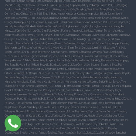
Kızılırmak, Korgun, Kurşunlu, Orta, Şabanözü, Yapraklı, Alaca, Bayat, Boğazkale, Dodurga, İskilp, Kargı, Laçin,
Mecitözü, Oğuzlar, Ortaköy, Osmancık, Sungurlu, Uğurludağ, Acıpayam, Akköy, Babadağ, Baklan, Bekilli, Beyağaç,
Bozkurt, Buldan, Çal, Çameli, Çardak, Çivril, Güney, Honaz, Kale, Sarayköy, Serinhisar, Tavas, Bağlar, Bismil,
Çermik, Çınar, Çüngüş, Dicle, Eğil, Ergani, Hani, Hazro, Kayapınar, Kocaköy, Kulp, Lice, Silvan, Sur, Yenişehir,
Akçakoca, Cumayeri, Çilimli, Gölkaya, Gümüşova, Kaynaşlı, Yığılca, Enez, Havsa, İpsala, Keşan, Lalapaşa, Meriç,
Süloğlu, Uzunköprü, Ağın, Alacakaya, Arıcak, Baskil, Karakoçan, Keban, Kovancılar, Maden, Palu, Sivrice, Çayırlı, İliç,
Kemah, Kemaliye, Otlukbeli, Refahiye, Tercan, Üzümlü, Aşkale, Aziziye, Çat, Hınıs, Horasan, İspir, Karaçoban,
Karayazı, Köprüköy, Narman, Oltu, Olur, Palandöken, Pasinler, Pazaryolu, Şenkaya, Tekman, Tortum, Uzundere,
Yakutiye, Alpu, Beylikova, Çifteler, Günyüzü, Han, İnönü, Mahmudiye, Mihalgazi, Mihalıççık, Odunpazarı, Sarıcakaya,
Seyitgazi, Sivrihisar, Tepebaşı, Araban, İslahiye, Karkamış, Nizip, Nurdağı, Oğuzeli, Şahinbey, Şehit Kamil,
Yavuzeli, Alucra, Bulancak, Çamoluk, Çanakçı, Dereli, Doğankent, Espiye, Eynesil, Görele, Güce, Keşap, Piraziz,
Şebinkarahisar, Tirebolu, Yağlıdere, Kelkit, Köse, Kürtün, Siran, Torul, Çukurca, Şemdinli, Yüksekova, Altınözü,
Belen, Dörtyol, Erzin, Hassa, İskenderun, Kırıkhan, Kumlu, Reyhanlı, Samandağ, Yayladağ, Aralık, Karakoyunlu,
Tuzluca, Aksu, Atabey, Eğirdir, Gelendost, Gönen, Keçiborlu, Senirkent, Sütçüler, Şarkikaraağaç, Uluborlu, Yalvaç,
Yenişarbademli * Adalar, Arnavutköy, Ataşehir, Avcılar, Bağcılar, Bahçelievler, Bakırköy, Başakşehir, Bayrampaşa,
Beşiktaş, Beykoz, Beylikdüzü, Beyoğlu, Büyükçekmece, Çatalca, Çekmeköy, Esenler, Esenyurt, Eyüp, Fatih,
Gaziosmanpaşa, Güngören, Kadıköy, Kağıthane, Kartal, Küçükçekmece, Maltepe, Pendik, Sancaktepe, Sarıyer,
Silivri, Sultanbeyli, Sultangazi, Şile, Şişli, Tuzla, Ümraniye, Üsküdar, Zeytinburnu, Aliağa, Balçova, Bayındır, Bayraklı,
Bergama, Beydağ, Bornova, Buca, Çeşme, Çiğli, Dikili, Foça, Gaziemir, Güzelbahçe, Karabağlar, Karaburun,
Karşıyaka, Kemalpaşa, Kınık, Kiraz, Konak, Menderes, Menemen, Narlıdere, Ödemiş, Seferihisar, Selçuk, Tire,
Torbalı, Urla, Afşin, Andırın, Çağlayancerit, Ekinözü, Elbistan, Göksun, Nurhak, Pazarcık, Türkoğlu, Eflani, Eskipazar,
Ovacık, Safranbolu, Yenice, Ayrancı, Başyayla, Ermenek, Kazımkarabekir, Sarıveliler, Akyaka, Arpaçay, Digor,
Kağızman, Sarıkamış, Selim, Susuz, Abana, Ağlı, Araç, Azdavay, Bozkurt, Cide, Çatalzeytin, Daday, Devrekani,
Doğanyurt, Hanönü, İhsangazi, İnebolu, Küre, Pınarbaşı, Seydiler, Şenpazar, Taşköprü, Tosya, Akkışla, Bünyan, Develi,
Felahiye, Hacılar, İncesu, Kocasinan, Melikgazi, Özvatan, Pınarbaşı, Sarıoğlan, Sarız, Talas, Tomarza, Yahyalı,
Yeşilhisar, Elbeyli, Musabeyli, Polateli, Bahşili, Balışeyh, Çelebi, Delice, Karakeçili, Keskin, Sulakyurt,
Yahşiyan, Akçakent, Akpınar, Boztepe, Çiçekdağı, Kaman, Mucur, Başiskele, Çayırova, Darıca, Derince, Dilovası,
Gebze, Gölcük, İzmit, Kandıra, Karamürsel, Kartepe, Körfez, Ahırlı, Akören, Akşehir, Ceyhan, Çukurova, Feke,
İmamoğlu, Karaisalı, Karataş, Kozan, Pozantı, Saimbeyli, Sarıçam, Seyhan, Tufanbeyli, Yumurtalık, Yüreğir, Besni,
Çelikhan, Gerger, Gölbaşı, Kahta, Samsat, Sincik, Tut, Basmakçı, Bayat, Bolvadin, Çay, Çobanlar, Dazkırı, Dinar,
Emirdağ, Evciler, Hocalar, İhsaniye, İscehisar, Kızılören, Sandıklı, Sinanpaşa, Sultandağı, Şuhut, Diyadin,
Doğubeyazıt, Eleşkirt, Hamur, Patnos, Taşlıçay, Tutak, Ağaçören, Eskil, Gülağaç, Güzelyurt, Ortaköy, Sarıyahşi,