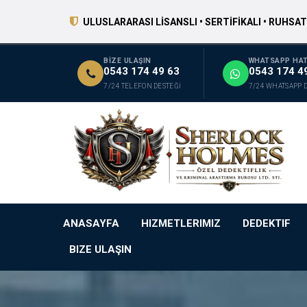
ULUSLARARASI LİSANSLI • SERTİFİKALI • RUHSAT
BİZE ULAŞIN
WHATSAPP HAT
0543 174 49 63
0543 174 4
7/24 TELEFON DESTEĞİ
7/24 WHATSAPP 
ANASAYFA
HIZMETLERIMIZ
DEDEKTIF
BIZE ULAŞIN