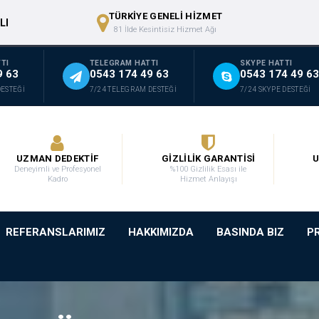
TÜRKİYE GENELİ HİZMET
LI
81 İlde Kesintisiz Hizmet Ağı
TI
TELEGRAM HATTI
SKYPE HATTI
9 63
0543 174 49 63
0543 174 49 63
DESTEĞİ
7/24 TELEGRAM DESTEĞİ
7/24 SKYPE DESTEĞİ
UZMAN DEDEKTİF
GİZLİLİK GARANTİSİ
U
Deneyimli ve Profesyonel
%100 Gizlilik Esası ile
Kadro
Hizmet Anlayışı
REFERANSLARIMIZ
HAKKIMIZDA
BASINDA BIZ
P