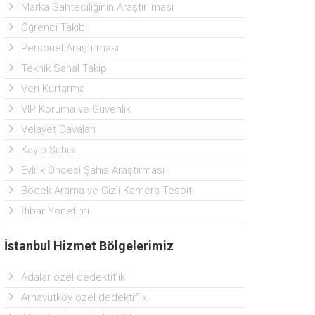
Marka Sahteciliğinin Araştırılması
Öğrenci Takibi
Personel Araştırması
Teknik Sanal Takip
Veri Kurtarma
VIP Koruma ve Güvenlik
Velayet Davaları
Kayıp Şahıs
Evlilik Öncesi Şahıs Araştırması
Böcek Arama ve Gizli Kamera Tespiti
İtibar Yönetimi
İstanbul Hizmet Bölgelerimiz
Adalar özel dedektiflik
Arnavutköy özel dedektiflik