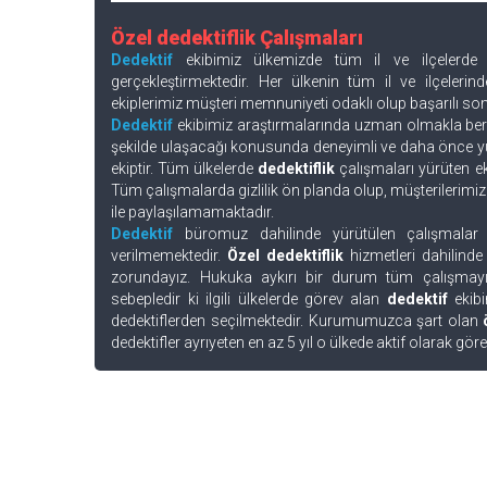
Özel dedektiflik Çalışmaları
Dedektif
ekibimiz ülkemizde tüm il ve ilçelerde 
gerçekleştirmektedir. Her ülkenin tüm il ve ilçelerin
ekiplerimiz müşteri memnuniyeti odaklı olup başarılı son
Dedektif
ekibimiz araştırmalarında uzman olmakla berab
şekilde ulaşacağı konusunda deneyimli ve daha önce yür
ekiptir. Tüm ülkelerde
dedektiflik
çalışmaları yürüten eki
Tüm çalışmalarda gizlilik ön planda olup, müşterilerimiz
ile paylaşılamamaktadır.
Dedektif
büromuz dahilinde yürütülen çalışmalar
verilmemektedir.
Özel dedektiflik
hizmetleri dahilinde
zorundayız. Hukuka aykırı bir durum tüm çalışmayı t
sebepledir ki ilgili ülkelerde görev alan
dedektif
ekibi
dedektiflerden seçilmektedir. Kurumumuzca şart olan
dedektifler ayrıyeten en az 5 yıl o ülkede aktif olarak gör