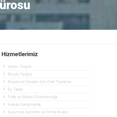
Bürosu
Hizmetlerimiz
Adres Tespiti
Borçlu Tespiti
Boşanma Davaları İçin Delil Toplama
Eş Takibi
Fiziki ve Bilişim Dolandırıcılığı
Hukuki Danışmanlık
Kurumsal Denetim ve Firma Analizi