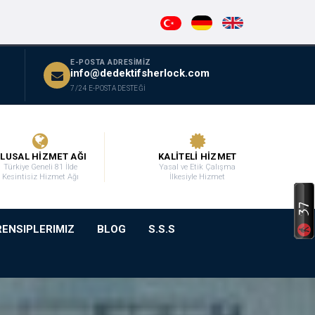
E-POSTA ADRESİMİZ
info@dedektifsherlock.com
7/24 E-POSTA DESTEĞİ
LUSAL HİZMET AĞI
KALİTELİ HİZMET
Türkiye Geneli 81 İlde
Yasal ve Etik Çalışma
Kesintisiz Hizmet Ağı
İlkesiyle Hizmet
RENSIPLERIMIZ
BLOG
S.S.S