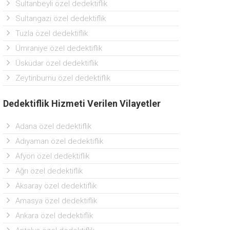
Sultanbeyli özel dedektiflik
Sultangazi özel dedektiflik
Tuzla özel dedektiflik
Ümraniye özel dedektiflik
Üsküdar özel dedektiflik
Zeytinburnu özel dedektiflik
Dedektiflik Hizmeti Verilen Vilayetler
Adana özel dedektiflik
Adıyaman özel dedektiflik
Afyon özel dedektiflik
Ağrı özel dedektiflik
Aksaray özel dedektiflik
Amasya özel dedektiflik
Ankara özel dedektiflik