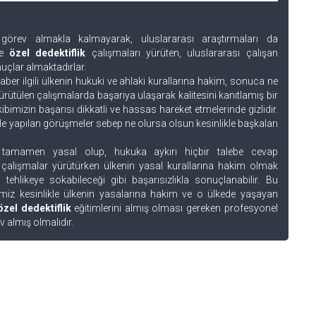
görev almakla kalmayarak, uluslararası araştırmaları da
de
özel dedektiflik
çalışmaları yürüten, uluslararası çalışan
uçlar almaktadırlar.
er ilgili ülkenin hukuki ve ahlaki kurallarına hakim, sonuca ne
ütülen çalışmalarda başarıya ulaşarak kalitesini kanıtlamış bir
bimizin başarısı dikkatli ve hassas hareket etmelerinde gizlidir.
le yapılan görüşmeler sebep ne olursa olsun kesinlikle başkaları
 tamamen yasal olup, hukuka aykırı hiçbir talebe cevap
 çalışmalar yürütürken ülkenin yasal kurallarına hakim olmak
ehlikeye sokabileceği gibi başarısızlıkla sonuçlanabilir. Bu
miz kesinlikle ülkenin yasalarına hakim ve o ülkede yaşayan
özel dedektiflik
eğitimlerini almış olması gereken profesyonel
ev almış olmalıdır.