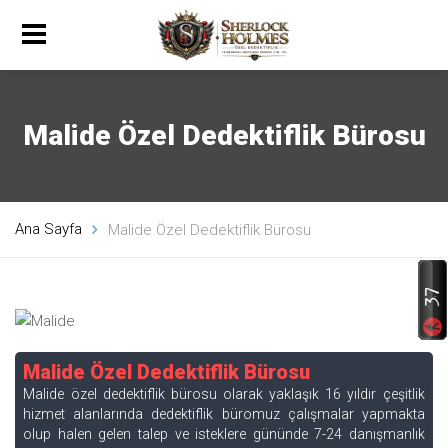
Malide Özel Dedektiflik Bürosu
Ana Sayfa
Malide Özel Dedektiflik Bürosu
Malide Özel Dedektiflik Bürosu
Malide özel dedektiflik bürosu olarak yaklaşık 16 yıldır çeşitlik
hizmet alanlarında dedektiflik büromuz çalışmalar yapmakta
olup halen gelen talep ve isteklere gününde 7-24 danışmanlık