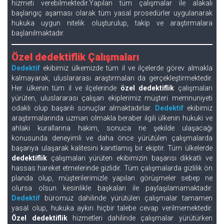
hizmeti verebilmektedir.Yapılan tüm çalışmalar ile alakalı
başlangıç aşaması olarak tüm yasal prosedürler uygulanarak
hukuka uygun nitelik oluşturulup, takip ve araştırmalara
başlanılmaktadır.
Özel dedektiflik Çalışmaları
Dedektif
ekibimiz ülkemizde tüm il ve ilçelerde görev almakla
kalmayarak, uluslararası araştırmaları da gerçekleştirmektedir.
Her ülkenin tüm il ve ilçelerinde
özel dedektiflik
çalışmaları
yürüten, uluslararası çalışan ekiplerimiz müşteri memnuniyeti
odaklı olup başarılı sonuçlar almaktadırlar.
Dedektif
ekibimiz
araştırmalarında uzman olmakla beraber ilgili ülkenin hukuki ve
ahlaki kurallarına hakim, sonuca ne şekilde ulaşacağı
konusunda deneyimli ve daha önce yürütülen çalışmalarda
başarıya ulaşarak kalitesini kanıtlamış bir ekiptir. Tüm ülkelerde
dedektiflik
çalışmaları yürüten ekibimizin başarısı dikkatli ve
hassas hareket etmelerinde gizlidir. Tüm çalışmalarda gizlilik ön
planda olup, müşterilerimizle yapılan görüşmeler sebep ne
olursa olsun kesinlikle başkaları ile paylaşılamamaktadır.
Dedektif
büromuz dahilinde yürütülen çalışmalar tamamen
yasal olup, hukuka aykırı hiçbir talebe cevap verilmemektedir.
Özel dedektiflik
hizmetleri dahilinde çalışmalar yürütürken