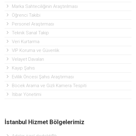
Marka Sahteciliğinin Araştırılması
Öğrenci Takibi
Personel Araştırması
Teknik Sanal Takip
Veri Kurtarma
VIP Koruma ve Güvenlik
Velayet Davaları
Kayıp Şahıs
Evlilik Öncesi Şahıs Araştırması
Böcek Arama ve Gizli Kamera Tespiti
İtibar Yönetimi
İstanbul Hizmet Bölgelerimiz