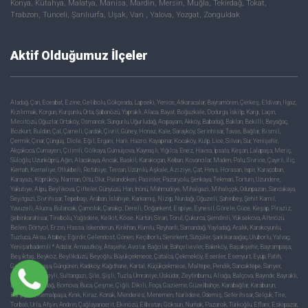
Konya, Kütahya, Malatya, Manisa, Mardin, Mersin, Muğla, Tekirdağ, Tokat,
Trabzon, Tunceli, Şanlıurfa, Uşak, Van , Yalova, Yozgat, Zonguldak
Aktif Olduğumuz İlçeler
Aladağ, Çan, Eceabat, Ezine, Gelibolu, Gökçeada, Lapseki, Yenice, Atkaracalar, Bayramören, Çerkeş, Eldivan, Ilgaz,
Kızılırmak, Korgun, Kurşunlu, Orta, Şabanözü, Yapraklı, Alaca, Bayat, Boğazkale, Dodurga, İskilp, Kargı, Laçin,
Mecitözü, Oğuzlar, Ortaköy, Osmancık, Sungurlu, Uğurludağ, Acıpayam, Akköy, Babadağ, Baklan, Bekilli, Beyağaç,
Bozkurt, Buldan, Çal, Çameli, Çardak, Çivril, Güney, Honaz, Kale, Sarayköy, Serinhisar, Tavas, Bağlar, Bismil,
Çermik, Çınar, Çüngüş, Dicle, Eğil, Ergani, Hani, Hazro, Kayapınar, Kocaköy, Kulp, Lice, Silvan, Sur, Yenişehir,
Akçakoca, Cumayeri, Çilimli, Gölkaya, Gümüşova, Kaynaşlı, Yığılca, Enez, Havsa, İpsala, Keşan, Lalapaşa, Meriç,
Süloğlu, Uzunköprü, Ağın, Alacakaya, Arıcak, Baskil, Karakoçan, Keban, Kovancılar, Maden, Palu, Sivrice, Çayırlı, İliç,
Kemah, Kemaliye, Otlukbeli, Refahiye, Tercan, Üzümlü, Aşkale, Aziziye, Çat, Hınıs, Horasan, İspir, Karaçoban,
Karayazı, Köprüköy, Narman, Oltu, Olur, Palandöken, Pasinler, Pazaryolu, Şenkaya, Tekman, Tortum, Uzundere,
Yakutiye, Alpu, Beylikova, Çifteler, Günyüzü, Han, İnönü, Mahmudiye, Mihalgazi, Mihalıççık, Odunpazarı, Sarıcakaya,
Seyitgazi, Sivrihisar, Tepebaşı, Araban, İslahiye, Karkamış, Nizip, Nurdağı, Oğuzeli, Şahinbey, Şehit Kamil,
Yavuzeli, Alucra, Bulancak, Çamoluk, Çanakçı, Dereli, Doğankent, Espiye, Eynesil, Görele, Güce, Keşap, Piraziz,
Şebinkarahisar, Tirebolu, Yağlıdere, Kelkit, Köse, Kürtün, Siran, Torul, Çukurca, Şemdinli, Yüksekova, Altınözü,
Belen, Dörtyol, Erzin, Hassa, İskenderun, Kırıkhan, Kumlu, Reyhanlı, Samandağ, Yayladağ, Aralık, Karakoyunlu,
Tuzluca, Aksu, Atabey, Eğirdir, Gelendost, Gönen, Keçiborlu, Senirkent, Sütçüler, Şarkikaraağaç, Uluborlu, Yalvaç,
Yenişarbademli * Adalar, Arnavutköy, Ataşehir, Avcılar, Bağcılar, Bahçelievler, Bakırköy, Başakşehir, Bayrampaşa,
Beşiktaş, Beykoz, Beylikdüzü, Beyoğlu, Büyükçekmece, Çatalca, Çekmeköy, Esenler, Esenyurt, Eyüp, Fatih,
Gaziosmanpaşa, Güngören, Kadıköy, Kağıthane, Kartal, Küçükçekmece, Maltepe, Pendik, Sancaktepe, Sarıyer,
Silivri, Sultanbeyli, Sultangazi, Şile, Şişli, Tuzla, Ümraniye, Üsküdar, Zeytinburnu, Aliağa, Balçova, Bayındır, Bayraklı,
Bergama, Beydağ, Bornova, Buca, Çeşme, Çiğli, Dikili, Foça, Gaziemir, Güzelbahçe, Karabağlar, Karaburun,
Karşıyaka, Kemalpaşa, Kınık, Kiraz, Konak, Menderes, Menemen, Narlıdere, Ödemiş, Seferihisar, Selçuk, Tire,
Torbalı, Urla, Afşin, Andırın, Çağlayancerit, Ekinözü, Elbistan, Göksun, Nurhak, Pazarcık, Türkoğlu, Eflani, Eskipazar,