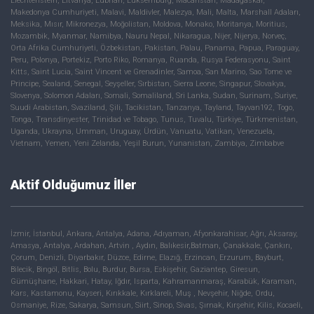
Liechtenstein, Litvanya, Lübnan, Lüksemburg, Macaristan, Madagaskar,
Makedonya Cumhuriyeti, Malavi, Maldivler, Malezya, Mali, Malta, Marshall Adaları,
Meksika, Mısır, Mikronezya, Moğolistan, Moldova, Monako, Moritanya, Moritius,
Mozambik, Myanmar, Namibya, Nauru Nepal, Nikaragua, Nijer, Nijerya, Norveç,
Orta Afrika Cumhuriyeti, Özbekistan, Pakistan, Palau, Panama, Papua, Paraguay,
Peru, Polonya, Portekiz, Porto Riko, Romanya, Ruanda, Rusya Federasyonu, Saint
Kitts, Saint Lucia, Saint Vincent ve Grenadinler, Samoa, San Marino, Sao Tome ve
Principe, Sealand, Senegal, Seyşeller, Sırbistan, Sierra Leone, Singapur, Slovakya,
Slovenya, Solomon Adaları, Somali, Somaliland, Sri Lanka, Sudan, Surinam, Suriye,
Suudi Arabistan, Svaziland, Şili, Tacikistan, Tanzanya, Tayland, Tayvan192, Togo,
Tonga, Transdinyester, Trinidad ve Tobago, Tunus, Tuvalu, Türkiye, Türkmenistan,
Uganda, Ukrayna, Umman, Uruguay, Ürdün, Vanuatu, Vatikan, Venezuela,
Vietnam, Yemen, Yeni Zelanda, Yeşil Burun, Yunanistan, Zambiya, Zimbabve
Aktif Olduğumuz İller
İzmir, İstanbul, Ankara, Antalya, Adana, Adıyaman, Afyonkarahisar, Ağrı, Aksaray,
Amasya, Antalya, Ardahan, Artvin , Aydın, Balıkesir,Batman, Çanakkale, Çankırı,
Çorum, Denizli, Diyarbakır, Düzce, Edirne, Elazığ, Erzincan, Erzurum, Bayburt,
Bilecik, Bingöl, Bitlis, Bolu, Burdur, Bursa, Eskişehir, Gaziantep, Giresun,
Gümüşhane, Hakkari, Hatay, Iğdır, Isparta, Kahramanmaraş, Karabük, Karaman,
Kars, Kastamonu, Kayseri, Kırıkkale, Kırklareli, Muş , Nevşehir, Niğde, Ordu,
Osmaniye, Rize, Sakarya, Samsun, Siirt, Sinop, Sivas, Şırnak, Kırşehir, Kilis, Kocaeli,