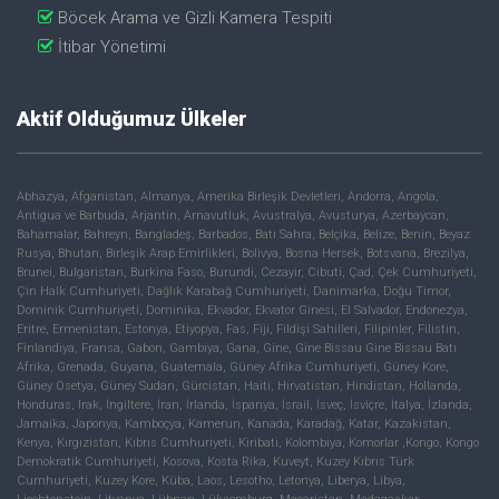
Böcek Arama ve Gizli Kamera Tespiti
İtibar Yönetimi
Aktif Olduğumuz Ülkeler
Abhazya, Afganistan, Almanya, Amerika Birleşik Devletleri, Andorra, Angola,
Antigua ve Barbuda, Arjantin, Arnavutluk, Avustralya, Avusturya, Azerbaycan,
Bahamalar, Bahreyn, Bangladeş, Barbados, Batı Sahra, Belçika, Belize, Benin, Beyaz
Rusya, Bhutan, Birleşik Arap Emirlikleri, Bolivya, Bosna Hersek, Botsvana, Brezilya,
Brunei, Bulgaristan, Burkina Faso, Burundi, Cezayir, Cibuti, Çad, Çek Cumhuriyeti,
Çin Halk Cumhuriyeti, Dağlık Karabağ Cumhuriyeti, Danimarka, Doğu Timor,
Dominik Cumhuriyeti, Dominika, Ekvador, Ekvator Ginesi, El Salvador, Endonezya,
Eritre, Ermenistan, Estonya, Etiyopya, Fas, Fiji, Fildişi Sahilleri, Filipinler, Filistin,
Finlandiya, Fransa, Gabon, Gambiya, Gana, Gine, Gine Bissau Gine Bissau Batı
Afrika, Grenada, Guyana, Guatemala, Güney Afrika Cumhuriyeti, Güney Kore,
Güney Osetya, Güney Sudan, Gürcistan, Haiti, Hırvatistan, Hindistan, Hollanda,
Honduras, Irak, İngiltere, İran, İrlanda, İspanya, İsrail, İsveç, İsviçre, İtalya, İzlanda,
Jamaika, Japonya, Kamboçya, Kamerun, Kanada, Karadağ, Katar, Kazakistan,
Kenya, Kırgızistan, Kıbrıs Cumhuriyeti, Kiribati, Kolombiya, Komorlar ,Kongo, Kongo
Demokratik Cumhuriyeti, Kosova, Kosta Rika, Kuveyt, Kuzey Kıbrıs Türk
Cumhuriyeti, Kuzey Kore, Küba, Laos, Lesotho, Letonya, Liberya, Libya,