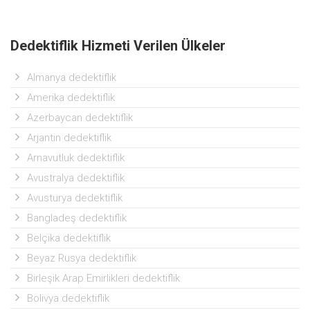
Dedektiflik Hizmeti Verilen Ülkeler
Almanya dedektiflik
Amerika dedektiflik
Azerbaycan dedektiflik
Arjantin dedektiflik
Arnavutluk dedektiflik
Avustralya dedektiflik
Avusturya dedektiflik
Bangladeş dedektiflik
Belçika dedektiflik
Beyaz Rusya dedektiflik
Birleşik Arap Emirlikleri dedektiflik
Bolivya dedektiflik