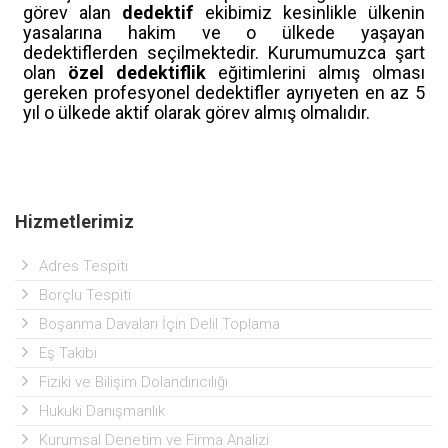
görev alan
dedektif
ekibimiz kesinlikle ülkenin
yasalarına hakim ve o ülkede yaşayan
dedektiflerden seçilmektedir. Kurumumuzca şart
olan
özel dedektiflik
eğitimlerini almış olması
gereken profesyonel dedektifler ayrıyeten en az 5
yıl o ülkede aktif olarak görev almış olmalıdır.
Hizmetlerimiz
Adres Tespiti
Borçlu Tespiti
Boşanma Davaları İçin Delil Toplama
Eş Takibi
Fiziki ve Bilişim Dolandırıcılığı
Hukuki Danışmanlık
Kurumsal Denetim ve Firma Analizi