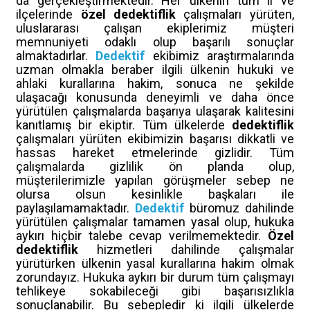
da gerçekleştirmektedir. Her ülkenin tüm il ve
ilçelerinde
özel dedektiflik
çalışmaları yürüten,
uluslararası çalışan ekiplerimiz müşteri
memnuniyeti odaklı olup başarılı sonuçlar
almaktadırlar.
Dedektif
ekibimiz araştırmalarında
uzman olmakla beraber ilgili ülkenin hukuki ve
ahlaki kurallarına hakim, sonuca ne şekilde
ulaşacağı konusunda deneyimli ve daha önce
yürütülen çalışmalarda başarıya ulaşarak kalitesini
kanıtlamış bir ekiptir. Tüm ülkelerde
dedektiflik
çalışmaları yürüten ekibimizin başarısı dikkatli ve
hassas hareket etmelerinde gizlidir. Tüm
çalışmalarda gizlilik ön planda olup,
müşterilerimizle yapılan görüşmeler sebep ne
olursa olsun kesinlikle başkaları ile
paylaşılamamaktadır.
Dedektif
büromuz dahilinde
yürütülen çalışmalar tamamen yasal olup, hukuka
aykırı hiçbir talebe cevap verilmemektedir.
Özel
dedektiflik
hizmetleri dahilinde çalışmalar
yürütürken ülkenin yasal kurallarına hakim olmak
zorundayız. Hukuka aykırı bir durum tüm çalışmayı
tehlikeye sokabileceği gibi başarısızlıkla
sonuçlanabilir. Bu sebepledir ki ilgili ülkelerde