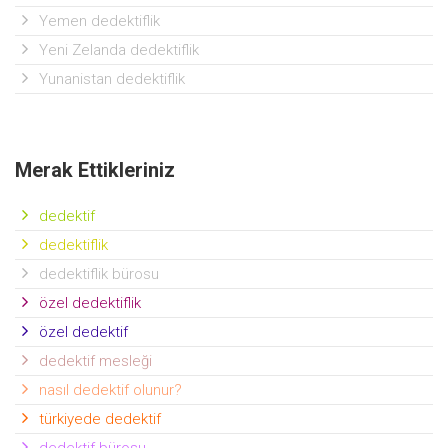
Yemen dedektiflik
Yeni Zelanda dedektiflik
Yunanistan dedektiflik
Merak Ettikleriniz
dedektif
dedektiflik
dedektiflik bürosu
özel dedektiflik
özel dedektif
dedektif mesleği
nasıl dedektif olunur?
türkiyede dedektif