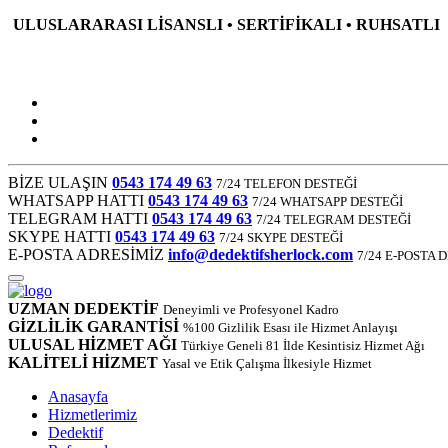
ULUSLARARASI LİSANSLI • SERTİFİKALI • RUHSATLI
BİZE ULAŞIN
0543 174 49 63
7/24 TELEFON DESTEĞİ
WHATSAPP HATTI
0543 174 49 63
7/24 WHATSAPP DESTEĞİ
TELEGRAM HATTI
0543 174 49 63
7/24 TELEGRAM DESTEĞİ
SKYPE HATTI
0543 174 49 63
7/24 SKYPE DESTEĞİ
E-POSTA ADRESİMİZ
info@dedektifsherlock.com
7/24 E-POSTA 
UZMAN DEDEKTİF
Deneyimli ve Profesyonel Kadro
GİZLİLİK GARANTİSİ
%100 Gizlilik Esası ile Hizmet Anlayışı
ULUSAL HİZMET AĞI
Türkiye Geneli 81 İlde Kesintisiz Hizmet Ağı
KALİTELİ HİZMET
Yasal ve Etik Çalışma İlkesiyle Hizmet
Anasayfa
Hizmetlerimiz
Dedektif