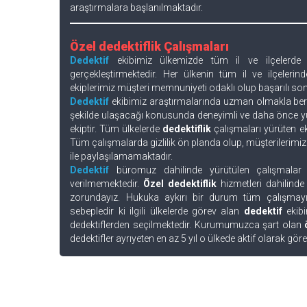
araştırmalara başlanılmaktadır.
Özel dedektiflik Çalışmaları
Dedektif
ekibimiz ülkemizde tüm il ve ilçelerde 
gerçekleştirmektedir. Her ülkenin tüm il ve ilçelerin
ekiplerimiz müşteri memnuniyeti odaklı olup başarılı son
Dedektif
ekibimiz araştırmalarında uzman olmakla berab
şekilde ulaşacağı konusunda deneyimli ve daha önce yür
ekiptir. Tüm ülkelerde
dedektiflik
çalışmaları yürüten eki
Tüm çalışmalarda gizlilik ön planda olup, müşterilerimiz
ile paylaşılamamaktadır.
Dedektif
büromuz dahilinde yürütülen çalışmalar
verilmemektedir.
Özel dedektiflik
hizmetleri dahilinde
zorundayız. Hukuka aykırı bir durum tüm çalışmayı t
sebepledir ki ilgili ülkelerde görev alan
dedektif
ekibi
dedektiflerden seçilmektedir. Kurumumuzca şart olan
dedektifler ayrıyeten en az 5 yıl o ülkede aktif olarak gör