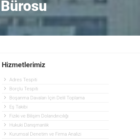
 Bürosu
Hizmetlerimiz
Adres Tespiti
Borçlu Tespiti
Boşanma Davaları İçin Delil Toplama
Eş Takibi
Fiziki ve Bilişim Dolandırıcılığı
Hukuki Danışmanlık
Kurumsal Denetim ve Firma Analizi