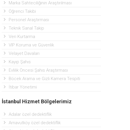
Marka Sahteciliğinin Araştırılması
Öğrenci Takibi
Personel Araştırması
Teknik Sanal Takip
Veri Kurtarma
VIP Koruma ve Güvenlik
Velayet Davaları
Kayıp Şahıs
Evlilik Öncesi Şahıs Araştırması
Böcek Arama ve Gizli Kamera Tespiti
İtibar Yönetimi
İstanbul Hizmet Bölgelerimiz
Adalar özel dedektiflik
Arnavutköy özel dedektiflik