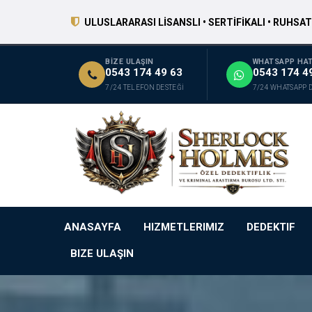
ULUSLARARASI LİSANSLI • SERTİFİKALI • RUHSAT
BİZE ULAŞIN
WHATSAPP HAT
0543 174 49 63
0543 174 4
7/24 TELEFON DESTEĞİ
7/24 WHATSAPP 
ANASAYFA
HIZMETLERIMIZ
DEDEKTIF
BIZE ULAŞIN