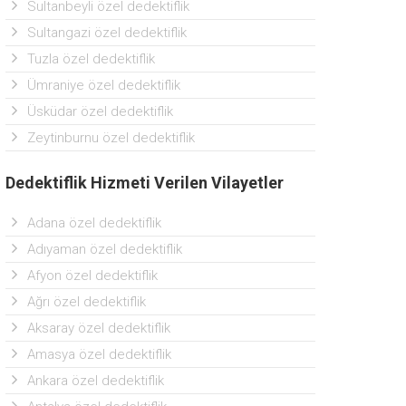
Sultanbeyli özel dedektiflik
Sultangazi özel dedektiflik
Tuzla özel dedektiflik
Ümraniye özel dedektiflik
Üsküdar özel dedektiflik
Zeytinburnu özel dedektiflik
Dedektiflik Hizmeti Verilen Vilayetler
Adana özel dedektiflik
Adıyaman özel dedektiflik
Afyon özel dedektiflik
Ağrı özel dedektiflik
Aksaray özel dedektiflik
Amasya özel dedektiflik
Ankara özel dedektiflik