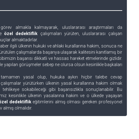
görev almakla kalmayarak, uluslararası araştırmaları da
de
özel dedektiflik
çalışmaları yürüten, uluslararası çalışan
uçlar almaktadırlar.
er ilgili ülkenin hukuki ve ahlaki kurallarına hakim, sonuca ne
ütülen çalışmalarda başarıya ulaşarak kalitesini kanıtlamış bir
bimizin başarısı dikkatli ve hassas hareket etmelerinde gizlidir.
le yapılan görüşmeler sebep ne olursa olsun kesinlikle başkaları
 tamamen yasal olup, hukuka aykırı hiçbir talebe cevap
 çalışmalar yürütürken ülkenin yasal kurallarına hakim olmak
ehlikeye sokabileceği gibi başarısızlıkla sonuçlanabilir. Bu
miz kesinlikle ülkenin yasalarına hakim ve o ülkede yaşayan
özel dedektiflik
eğitimlerini almış olması gereken profesyonel
ev almış olmalıdır.