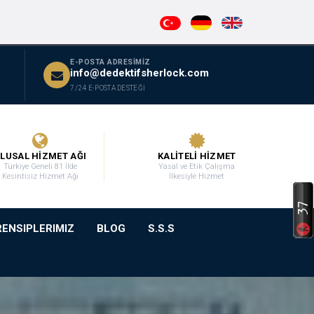
E-POSTA ADRESİMİZ
info@dedektifsherlock.com
7/24 E-POSTA DESTEĞİ
LUSAL HİZMET AĞI
KALİTELİ HİZMET
Türkiye Geneli 81 İlde
Yasal ve Etik Çalışma
Kesintisiz Hizmet Ağı
İlkesiyle Hizmet
RENSIPLERIMIZ
BLOG
S.S.S