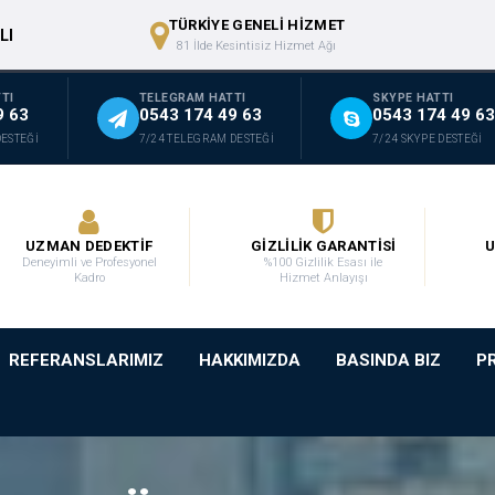
TÜRKİYE GENELİ HİZMET
LI
81 İlde Kesintisiz Hizmet Ağı
TI
TELEGRAM HATTI
SKYPE HATTI
9 63
0543 174 49 63
0543 174 49 63
DESTEĞİ
7/24 TELEGRAM DESTEĞİ
7/24 SKYPE DESTEĞİ
UZMAN DEDEKTİF
GİZLİLİK GARANTİSİ
U
Deneyimli ve Profesyonel
%100 Gizlilik Esası ile
Kadro
Hizmet Anlayışı
REFERANSLARIMIZ
HAKKIMIZDA
BASINDA BIZ
P