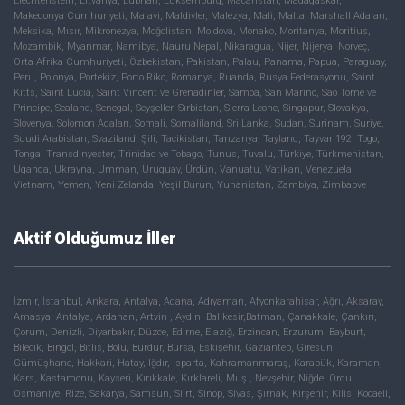
Liechtenstein, Litvanya, Lübnan, Lüksemburg, Macaristan, Madagaskar,
Makedonya Cumhuriyeti, Malavi, Maldivler, Malezya, Mali, Malta, Marshall Adaları,
Meksika, Mısır, Mikronezya, Moğolistan, Moldova, Monako, Moritanya, Moritius,
Mozambik, Myanmar, Namibya, Nauru Nepal, Nikaragua, Nijer, Nijerya, Norveç,
Orta Afrika Cumhuriyeti, Özbekistan, Pakistan, Palau, Panama, Papua, Paraguay,
Peru, Polonya, Portekiz, Porto Riko, Romanya, Ruanda, Rusya Federasyonu, Saint
Kitts, Saint Lucia, Saint Vincent ve Grenadinler, Samoa, San Marino, Sao Tome ve
Principe, Sealand, Senegal, Seyşeller, Sırbistan, Sierra Leone, Singapur, Slovakya,
Slovenya, Solomon Adaları, Somali, Somaliland, Sri Lanka, Sudan, Surinam, Suriye,
Suudi Arabistan, Svaziland, Şili, Tacikistan, Tanzanya, Tayland, Tayvan192, Togo,
Tonga, Transdinyester, Trinidad ve Tobago, Tunus, Tuvalu, Türkiye, Türkmenistan,
Uganda, Ukrayna, Umman, Uruguay, Ürdün, Vanuatu, Vatikan, Venezuela,
Vietnam, Yemen, Yeni Zelanda, Yeşil Burun, Yunanistan, Zambiya, Zimbabve
Aktif Olduğumuz İller
İzmir, İstanbul, Ankara, Antalya, Adana, Adıyaman, Afyonkarahisar, Ağrı, Aksaray,
Amasya, Antalya, Ardahan, Artvin , Aydın, Balıkesir,Batman, Çanakkale, Çankırı,
Çorum, Denizli, Diyarbakır, Düzce, Edirne, Elazığ, Erzincan, Erzurum, Bayburt,
Bilecik, Bingöl, Bitlis, Bolu, Burdur, Bursa, Eskişehir, Gaziantep, Giresun,
Gümüşhane, Hakkari, Hatay, Iğdır, Isparta, Kahramanmaraş, Karabük, Karaman,
Kars, Kastamonu, Kayseri, Kırıkkale, Kırklareli, Muş , Nevşehir, Niğde, Ordu,
Osmaniye, Rize, Sakarya, Samsun, Siirt, Sinop, Sivas, Şırnak, Kırşehir, Kilis, Kocaeli,