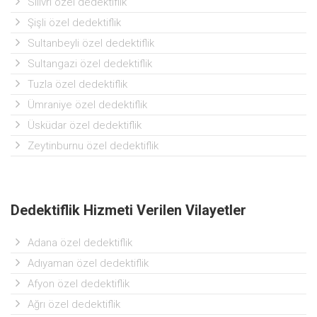
Silivri özel dedektiflik
Şişli özel dedektiflik
Sultanbeyli özel dedektiflik
Sultangazi özel dedektiflik
Tuzla özel dedektiflik
Ümraniye özel dedektiflik
Üsküdar özel dedektiflik
Zeytinburnu özel dedektiflik
Dedektiflik Hizmeti Verilen Vilayetler
Adana özel dedektiflik
Adıyaman özel dedektiflik
Afyon özel dedektiflik
Ağrı özel dedektiflik