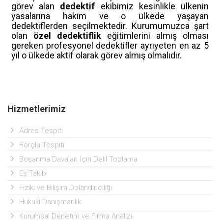
görev alan
dedektif
ekibimiz kesinlikle ülkenin
yasalarına hakim ve o ülkede yaşayan
dedektiflerden seçilmektedir. Kurumumuzca şart
olan
özel dedektiflik
eğitimlerini almış olması
gereken profesyonel dedektifler ayrıyeten en az 5
yıl o ülkede aktif olarak görev almış olmalıdır.
Hizmetlerimiz
Adres Tespiti
Borçlu Tespiti
Boşanma Davaları İçin Delil Toplama
Eş Takibi
Fiziki ve Bilişim Dolandırıcılığı
Hukuki Danışmanlık
Kurumsal Denetim ve Firma Analizi