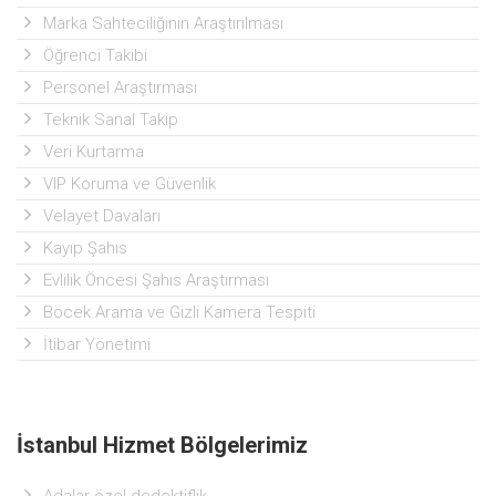
Marka Sahteciliğinin Araştırılması
Öğrenci Takibi
Personel Araştırması
Teknik Sanal Takip
Veri Kurtarma
VIP Koruma ve Güvenlik
Velayet Davaları
Kayıp Şahıs
Evlilik Öncesi Şahıs Araştırması
Böcek Arama ve Gizli Kamera Tespiti
İtibar Yönetimi
İstanbul Hizmet Bölgelerimiz