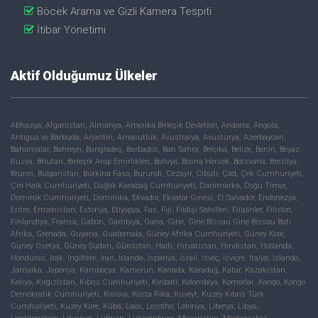
Böcek Arama ve Gizli Kamera Tespiti
İtibar Yönetimi
Aktif Olduğumuz Ülkeler
Abhazya, Afganistan, Almanya, Amerika Birleşik Devletleri, Andorra, Angola,
Antigua ve Barbuda, Arjantin, Arnavutluk, Avustralya, Avusturya, Azerbaycan,
Bahamalar, Bahreyn, Bangladeş, Barbados, Batı Sahra, Belçika, Belize, Benin, Beyaz
Rusya, Bhutan, Birleşik Arap Emirlikleri, Bolivya, Bosna Hersek, Botsvana, Brezilya,
Brunei, Bulgaristan, Burkina Faso, Burundi, Cezayir, Cibuti, Çad, Çek Cumhuriyeti,
Çin Halk Cumhuriyeti, Dağlık Karabağ Cumhuriyeti, Danimarka, Doğu Timor,
Dominik Cumhuriyeti, Dominika, Ekvador, Ekvator Ginesi, El Salvador, Endonezya,
Eritre, Ermenistan, Estonya, Etiyopya, Fas, Fiji, Fildişi Sahilleri, Filipinler, Filistin,
Finlandiya, Fransa, Gabon, Gambiya, Gana, Gine, Gine Bissau Gine Bissau Batı
Afrika, Grenada, Guyana, Guatemala, Güney Afrika Cumhuriyeti, Güney Kore,
Güney Osetya, Güney Sudan, Gürcistan, Haiti, Hırvatistan, Hindistan, Hollanda,
Honduras, Irak, İngiltere, İran, İrlanda, İspanya, İsrail, İsveç, İsviçre, İtalya, İzlanda,
Jamaika, Japonya, Kamboçya, Kamerun, Kanada, Karadağ, Katar, Kazakistan,
Kenya, Kırgızistan, Kıbrıs Cumhuriyeti, Kiribati, Kolombiya, Komorlar ,Kongo, Kongo
Demokratik Cumhuriyeti, Kosova, Kosta Rika, Kuveyt, Kuzey Kıbrıs Türk
Cumhuriyeti, Kuzey Kore, Küba, Laos, Lesotho, Letonya, Liberya, Libya,