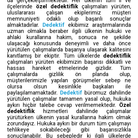
da gerçekleştirmektedir. Her ülkenin tüm il ve
ilçelerinde
özel dedektiflik
çalışmaları yürüten,
uluslararası çalışan ekiplerimiz müşteri
memnuniyeti odaklı olup başarılı sonuçlar
almaktadırlar.
Dedektif
ekibimiz araştırmalarında
uzman olmakla beraber ilgili ülkenin hukuki ve
ahlaki kurallarına hakim, sonuca ne şekilde
ulaşacağı konusunda deneyimli ve daha önce
yürütülen çalışmalarda başarıya ulaşarak kalitesini
kanıtlamış bir ekiptir. Tüm ülkelerde
dedektiflik
çalışmaları yürüten ekibimizin başarısı dikkatli ve
hassas hareket etmelerinde gizlidir. Tüm
çalışmalarda gizlilik ön planda olup,
müşterilerimizle yapılan görüşmeler sebep ne
olursa olsun kesinlikle başkaları ile
paylaşılamamaktadır.
Dedektif
büromuz dahilinde
yürütülen çalışmalar tamamen yasal olup, hukuka
aykırı hiçbir talebe cevap verilmemektedir.
Özel
dedektiflik
hizmetleri dahilinde çalışmalar
yürütürken ülkenin yasal kurallarına hakim olmak
zorundayız. Hukuka aykırı bir durum tüm çalışmayı
tehlikeye sokabileceği gibi başarısızlıkla
sonuçlanabilir. Bu sebepledir ki ilgili ülkelerde