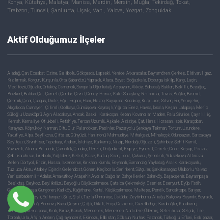
Konya, Kütahya, Malatya, Manisa, Mardin, Mersin, Muğla, Tekirdağ, Tokat,
Trabzon, Tunceli, Şanlıurfa, Uşak, Van , Yalova, Yozgat, Zonguldak
Aktif Olduğumuz İlçeler
Aladağ, Çan, Eceabat, Ezine, Gelibolu, Gökçeada, Lapseki, Yenice, Atkaracalar, Bayramören, Çerkeş, Eldivan, Ilgaz,
Kızılırmak, Korgun, Kurşunlu, Orta, Şabanözü, Yapraklı, Alaca, Bayat, Boğazkale, Dodurga, İskilp, Kargı, Laçin,
Mecitözü, Oğuzlar, Ortaköy, Osmancık, Sungurlu, Uğurludağ, Acıpayam, Akköy, Babadağ, Baklan, Bekilli, Beyağaç,
Bozkurt, Buldan, Çal, Çameli, Çardak, Çivril, Güney, Honaz, Kale, Sarayköy, Serinhisar, Tavas, Bağlar, Bismil,
Çermik, Çınar, Çüngüş, Dicle, Eğil, Ergani, Hani, Hazro, Kayapınar, Kocaköy, Kulp, Lice, Silvan, Sur, Yenişehir,
Akçakoca, Cumayeri, Çilimli, Gölkaya, Gümüşova, Kaynaşlı, Yığılca, Enez, Havsa, İpsala, Keşan, Lalapaşa, Meriç,
Süloğlu, Uzunköprü, Ağın, Alacakaya, Arıcak, Baskil, Karakoçan, Keban, Kovancılar, Maden, Palu, Sivrice, Çayırlı, İliç,
Kemah, Kemaliye, Otlukbeli, Refahiye, Tercan, Üzümlü, Aşkale, Aziziye, Çat, Hınıs, Horasan, İspir, Karaçoban,
Karayazı, Köprüköy, Narman, Oltu, Olur, Palandöken, Pasinler, Pazaryolu, Şenkaya, Tekman, Tortum, Uzundere,
Yakutiye, Alpu, Beylikova, Çifteler, Günyüzü, Han, İnönü, Mahmudiye, Mihalgazi, Mihalıççık, Odunpazarı, Sarıcakaya,
Seyitgazi, Sivrihisar, Tepebaşı, Araban, İslahiye, Karkamış, Nizip, Nurdağı, Oğuzeli, Şahinbey, Şehit Kamil,
Yavuzeli, Alucra, Bulancak, Çamoluk, Çanakçı, Dereli, Doğankent, Espiye, Eynesil, Görele, Güce, Keşap, Piraziz,
Şebinkarahisar, Tirebolu, Yağlıdere, Kelkit, Köse, Kürtün, Siran, Torul, Çukurca, Şemdinli, Yüksekova, Altınözü,
Belen, Dörtyol, Erzin, Hassa, İskenderun, Kırıkhan, Kumlu, Reyhanlı, Samandağ, Yayladağ, Aralık, Karakoyunlu,
Tuzluca, Aksu, Atabey, Eğirdir, Gelendost, Gönen, Keçiborlu, Senirkent, Sütçüler, Şarkikaraağaç, Uluborlu, Yalvaç,
Yenişarbademli * Adalar, Arnavutköy, Ataşehir, Avcılar, Bağcılar, Bahçelievler, Bakırköy, Başakşehir, Bayrampaşa,
Beşiktaş, Beykoz, Beylikdüzü, Beyoğlu, Büyükçekmece, Çatalca, Çekmeköy, Esenler, Esenyurt, Eyüp, Fatih,
Gaziosmanpaşa, Güngören, Kadıköy, Kağıthane, Kartal, Küçükçekmece, Maltepe, Pendik, Sancaktepe, Sarıyer,
Silivri, Sultanbeyli, Sultangazi, Şile, Şişli, Tuzla, Ümraniye, Üsküdar, Zeytinburnu, Aliağa, Balçova, Bayındır, Bayraklı,
Bergama, Beydağ, Bornova, Buca, Çeşme, Çiğli, Dikili, Foça, Gaziemir, Güzelbahçe, Karabağlar, Karaburun,
Karşıyaka, Kemalpaşa, Kınık, Kiraz, Konak, Menderes, Menemen, Narlıdere, Ödemiş, Seferihisar, Selçuk, Tire,
Torbalı, Urla, Afşin, Andırın, Çağlayancerit, Ekinözü, Elbistan, Göksun, Nurhak, Pazarcık, Türkoğlu, Eflani, Eskipazar,