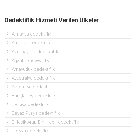
Dedektiflik Hizmeti Verilen Ülkeler
Almanya dedektiflik
Amerika dedektiflik
Azerbaycan dedektiflik
Arjantin dedektiflik
Arnavutluk dedektiflik
Avustralya dedektiflik
Avusturya dedektiflik
Bangladeş dedektiflik
Belçika dedektiflik
Beyaz Rusya dedektiflik
Birleşik Arap Emirlikleri dedektiflik
Bolivya dedektiflik