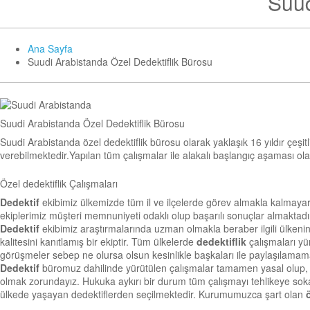
Suud
Ana Sayfa
Suudi Arabistanda Özel Dedektiflik Bürosu
Suudi Arabistanda Özel Dedektiflik Bürosu
Suudi Arabistanda özel dedektiflik bürosu olarak yaklaşık 16 yıldır çeş
verebilmektedir.Yapılan tüm çalışmalar ile alakalı başlangıç aşaması ol
Özel dedektiflik Çalışmaları
Dedektif
ekibimiz ülkemizde tüm il ve ilçelerde görev almakla kalmayara
ekiplerimiz müşteri memnuniyeti odaklı olup başarılı sonuçlar almaktadır
Dedektif
ekibimiz araştırmalarında uzman olmakla beraber ilgili ülken
kalitesini kanıtlamış bir ekiptir. Tüm ülkelerde
dedektiflik
çalışmaları yür
görüşmeler sebep ne olursa olsun kesinlikle başkaları ile paylaşılamam
Dedektif
büromuz dahilinde yürütülen çalışmalar tamamen yasal olup, h
olmak zorundayız. Hukuka aykırı bir durum tüm çalışmayı tehlikeye sokabil
ülkede yaşayan dedektiflerden seçilmektedir. Kurumumuzca şart olan