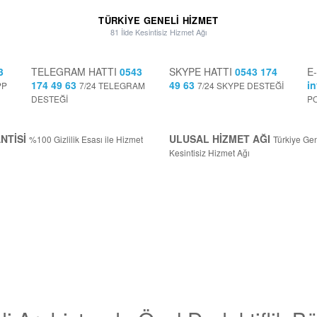
TÜRKİYE GENELİ HİZMET
81 İlde Kesintisiz Hizmet Ağı
3
TELEGRAM HATTI
0543
SKYPE HATTI
0543 174
E
174 49 63
49 63
i
PP
7/24 TELEGRAM
7/24 SKYPE DESTEĞİ
DESTEĞİ
P
NTİSİ
ULUSAL HİZMET AĞI
%100 Gizlilik Esası ile Hizmet
Türkiye Gen
Kesintisiz Hizmet Ağı