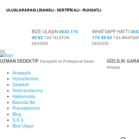
ULUSLARARASI LİSANSLI • SERTİFİKALI • RUHSATLI
BİZE ULAŞIN
0543 174
WHATSAPP HATTI
054
49 63
174 49 63
7/24 TELEFON
7/24 WHATSA
DESTEĞİ
DESTEĞİ
UZMAN DEDEKTİF
GİZLİLİK GARA
Deneyimli ve Profesyonel Kadro
Anlayışı
Anasayfa
Hizmetlerimiz
Dedektif
Referanslarımız
Hakkımızda
Basında Biz
Prensiplerimiz
Blog
S.S.S
Bize Ulaşın