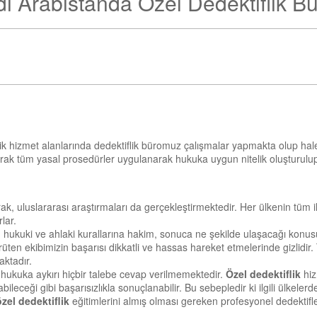
i Arabistanda Özel Dedektiflik B
itlik hizmet alanlarında dedektiflik büromuz çalışmalar yapmakta olup h
arak tüm yasal prosedürler uygulanarak hukuka uygun nitelik oluşturulup
k, uluslararası araştırmaları da gerçekleştirmektedir. Her ülkenin tüm il
lar.
in hukuki ve ahlaki kurallarına hakim, sonuca ne şekilde ulaşacağı kon
üten ekibimizin başarısı dikkatli ve hassas hareket etmelerinde gizlidir.
aktadır.
ukuka aykırı hiçbir talebe cevap verilmemektedir.
Özel dedektiflik
hiz
eceği gibi başarısızlıkla sonuçlanabilir. Bu sebepledir ki ilgili ülkeler
özel dedektiflik
eğitimlerini almış olması gereken profesyonel dedektifler