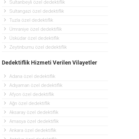
Sultanbeyli özel dedektiflik
Sultangazi özel dedektiflik
Tuzla özel dedektiflik
Ümraniye özel dedektiflik
Üsküdar özel dedektiflik
Zeytinburnu özel dedektiflik
Dedektiflik Hizmeti Verilen Vilayetler
Adana özel dedektiflik
Adıyaman özel dedektiflik
Afyon özel dedektiflik
Ağrı özel dedektiflik
Aksaray özel dedektiflik
Amasya özel dedektiflik
Ankara özel dedektiflik