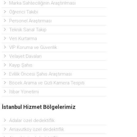
Marka Sahteciliğinin Araştırılması
Öğrenci Takibi
Personel Araştırması
Teknik Sanal Takip
Veri Kurtarma
VIP Koruma ve Güvenlik
Velayet Davaları
Kayıp Şahıs
Evlilik Öncesi Şahıs Araştırması
Böcek Arama ve Gizli Kamera Tespiti
İtibar Yönetimi
İstanbul Hizmet Bölgelerimiz
Adalar özel dedektiflik
Arnavutköy özel dedektiflik