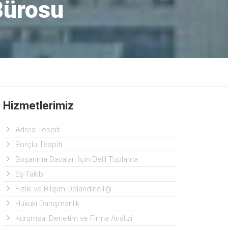
Bürosu
Hizmetlerimiz
Adres Tespiti
Borçlu Tespiti
Boşanma Davaları İçin Delil Toplama
Eş Takibi
Fiziki ve Bilişim Dolandırıcılığı
Hukuki Danışmanlık
Kurumsal Denetim ve Firma Analizi