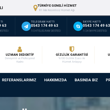
TÜRKİYE GENELİ HİZMET
LI
81 İlde Kesintisiz Hizmet Ağı
TI
TELEGRAM HATTI
SKYPE HATTI
9 63
0543 174 49 63
0543 174 49 63
DESTEĞİ
7/24 TELEGRAM DESTEĞİ
7/24 SKYPE DESTEĞİ
UZMAN DEDEKTİF
GİZLİLİK GARANTİSİ
U
Deneyimli ve Profesyonel
%100 Gizlilik Esası ile
Kadro
Hizmet Anlayışı
REFERANSLARIMIZ
HAKKIMIZDA
BASINDA BIZ
P