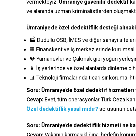
vermekteyiz.
Ümraniye güvenilir dedektif
ka
ve alanında uzman kriminalistlerden oluşmakta
Ümraniye'de özel dedektiflik desteği alınabi
🏭 Dudullu OSB, İMES ve diğer sanayi siteler
🏢 Finanskent ve iş merkezlerinde kurumsal 
💔 Yamanevler ve Çakmak gibi yoğun yerleşi
📱 İş yerlerinde ve özel alanlarda dinleme ci
📊 Teknoloji firmalarında ticari sır koruma ihti
Soru: Ümraniye'de özel dedektif hizmetleri 
Cevap:
Evet, tüm operasyonlar Türk Ceza Kan
Özel dedektiflik yasal mıdır?
sorusunun detay
Soru: Ümraniye'de dedektiflik hizmeti ne ka
Cevap:
Vakanın karmaşıklığına, hedefin konum