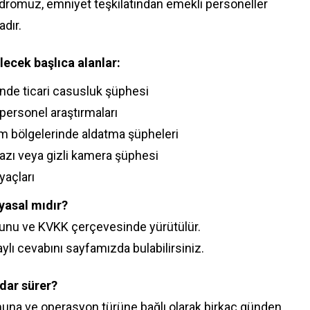
dromuz, emniyet teşkilatından emekli personeller
dır.
lecek başlıca alanlar:
inde ticari casusluk şüphesi
personel araştırmaları
m bölgelerinde aldatma şüpheleri
hazı veya gizli kamera şüphesi
yaçları
yasal mıdır?
unu ve KVKK çerçevesinde yürütülür.
lı cevabını sayfamızda bulabilirsiniz.
dar sürer?
una ve operasyon türüne bağlı olarak birkaç günden