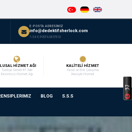
E-POSTA ADRESİMİZ
info@dedektifsherlock.com
7/24 E-POSTA DESTEĞİ
LUSAL HİZMET AĞI
KALİTELİ HİZMET
Türkiye Geneli 81 İlde
Yasal ve Etik Çalışma
Kesintisiz Hizmet Ağı
İlkesiyle Hizmet
RENSIPLERIMIZ
BLOG
S.S.S