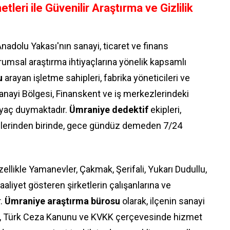
leri ile Güvenilir Araştırma ve Gizlilik
Anadolu Yakası'nın sanayi, ticaret ve finans
urumsal araştırma ihtiyaçlarına yönelik kapsamlı
u
arayan işletme sahipleri, fabrika yöneticileri ve
Sanayi Bölgesi, Finanskent ve iş merkezlerindeki
iyaç duymaktadır.
Ümraniye dedektif
ekipleri,
ezlerinden birinde, gece gündüz demeden 7/24
zellikle Yamanevler, Çakmak, Şerifali, Yukarı Dudullu,
aliyet gösteren şirketlerin çalışanlarına ve
r.
Ümraniye araştırma bürosu
olarak, ilçenin sanayi
inde, Türk Ceza Kanunu ve KVKK çerçevesinde hizmet