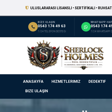
ULUSLARARASI LİSANSLI • SERTİFİKALI • RUHSAT
BİZE ULAŞIN
WHATSAPP HAT
0543 174 49 63
0543 174 4
7/24 TELEFON DESTEĞİ
7/24 WHATSAPP 
ANASAYFA
HIZMETLERIMIZ
DEDEKTIF
BIZE ULAŞIN