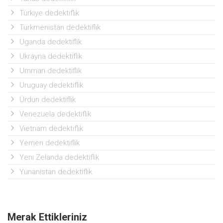
Türkiye dedektiflik
Türkmenistan dedektiflik
Uganda dedektiflik
Ukrayna dedektiflik
Umman dedektiflik
Uruguay dedektiflik
Ürdün dedektiflik
Venezuela dedektiflik
Vietnam dedektiflik
Yemen dedektiflik
Yeni Zelanda dedektiflik
Yunanistan dedektiflik
Merak Ettikleriniz