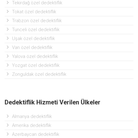
Tekirdağ özel dedektiflik
Tokat özel dedektiflik
Trabzon özel dedektiflik
Tunceli özel dedektiflik
Uşak özel dedektiflik
Van özel dedektiflik
Yalova özel dedektiflik
Yozgat özel dedektiflik
Zonguldak özel dedektiflik
Dedektiflik Hizmeti Verilen Ülkeler
Almanya dedektiflik
Amerika dedektiflik
Azerbaycan dedektiflik