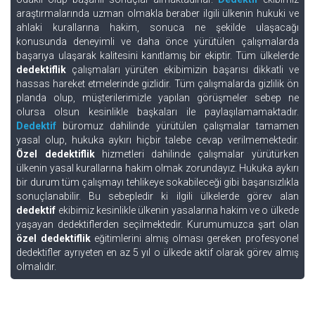
araştırmalarında uzman olmakla beraber ilgili ülkenin hukuki ve
ahlaki kurallarına hakim, sonuca ne şekilde ulaşacağı
konusunda deneyimli ve daha önce yürütülen çalışmalarda
başarıya ulaşarak kalitesini kanıtlamış bir ekiptir. Tüm ülkelerde
dedektiflik
çalışmaları yürüten ekibimizin başarısı dikkatli ve
hassas hareket etmelerinde gizlidir. Tüm çalışmalarda gizlilik ön
planda olup, müşterilerimizle yapılan görüşmeler sebep ne
olursa olsun kesinlikle başkaları ile paylaşılamamaktadır.
Dedektif
büromuz dahilinde yürütülen çalışmalar tamamen
yasal olup, hukuka aykırı hiçbir talebe cevap verilmemektedir.
Özel dedektiflik
hizmetleri dahilinde çalışmalar yürütürken
ülkenin yasal kurallarına hakim olmak zorundayız. Hukuka aykırı
bir durum tüm çalışmayı tehlikeye sokabileceği gibi başarısızlıkla
sonuçlanabilir. Bu sebepledir ki ilgili ülkelerde görev alan
dedektif
ekibimiz kesinlikle ülkenin yasalarına hakim ve o ülkede
yaşayan dedektiflerden seçilmektedir. Kurumumuzca şart olan
özel dedektiflik
eğitimlerini almış olması gereken profesyonel
dedektifler ayrıyeten en az 5 yıl o ülkede aktif olarak görev almış
olmalıdır.