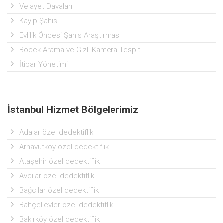
Velayet Davaları
Kayıp Şahıs
Evlilik Öncesi Şahıs Araştırması
Böcek Arama ve Gizli Kamera Tespiti
İtibar Yönetimi
İstanbul Hizmet Bölgelerimiz
Adalar özel dedektiflik
Arnavutköy özel dedektiflik
Ataşehir özel dedektiflik
Avcılar özel dedektiflik
Bağcılar özel dedektiflik
Bahçelievler özel dedektiflik
Bakırköy özel dedektiflik