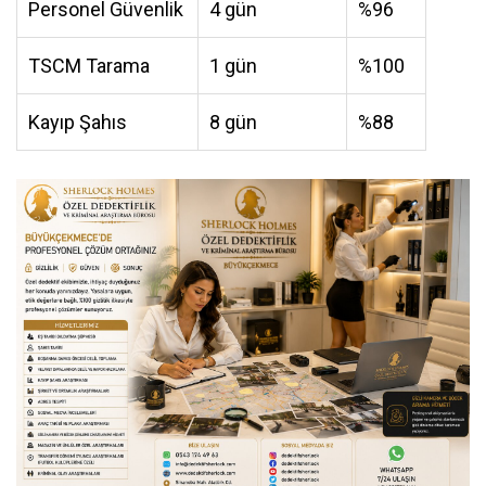
Personel Güvenlik
4 gün
%96
TSCM Tarama
1 gün
%100
Kayıp Şahıs
8 gün
%88