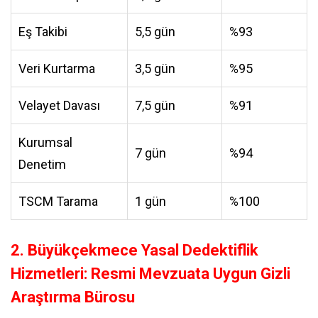
Eş Takibi
5,5 gün
%93
Veri Kurtarma
3,5 gün
%95
Velayet Davası
7,5 gün
%91
Kurumsal
7 gün
%94
Denetim
TSCM Tarama
1 gün
%100
2. Büyükçekmece Yasal Dedektiflik
Hizmetleri: Resmi Mevzuata Uygun Gizli
Araştırma Bürosu