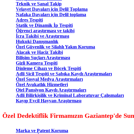
Teknik ve Sanal Takip
Velayet Davaları için Delil Toplama
Nafaka Davaları için Delil toplama
Adres Tespiti
Statik ve Dinamik İp Tespiti
Öğrenci araştırması ve takibi
İcra Takibi ve Araştırması
Hukuki Danışmanlık
Özel Güvenlik ve Silahlı Yakın Koruma
Alacak ve Haciz Takibi
Bilişim Suçları Araştırması
Gizli Kamera Tespiti
Dinleme Cihazı ve Böcek Tespiti
Adli Sicil Tespiti ve Sabıka Kaydı Araştırmaları
Özel Sosyal Medya Araştırmaları
Özel Avukatlık Hizmetleri
Otel Pansiyon Kaydı Araştırmaları
Adli Bilirkişilik ve Kriminal Laboratuvar Çalışmaları
Kayıp Evcil Hayvan Araştırması
Özel Dedektiflik Firmamızın Gaziantep'de Su
Marka ve Patent Koruma