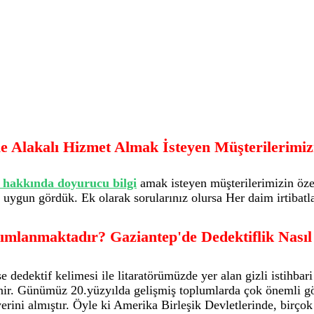
İle Alakalı Hizmet Almak İsteyen Müşterilerimi
k hakkında doyurucu bilgi
amak isteyen müşterilerimizin özel
ygun gördük. Ek olarak sorularınız olursa Her daim irtibatla
ımlanmaktadır? Gaziantep'de Dedektiflik Nasıl
dedektif kelimesi ile litaratörümüzde yer alan gizli istihbari
ir. Günümüz 20.yüzyılda gelişmiş toplumlarda çok önemli gö
 yerini almıştır. Öyle ki Amerika Birleşik Devletlerinde, birç