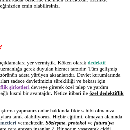
eğinizden emin olabilirsiniz.
?
açıklamalara yer vermiştik. Köken olarak
dedektif
a uzmanlığa gerek duyulan hizmet tarzıdır. Tüm gelişmiş
törünün adeta yürüyen aksanlarıdır. Devlet kurumlarında
arı sadece devletimizin sürekliliği ve bekası için
flik şirketleri
devreye girerek özel talep ve yardım
ğlı kısmi bir avantajdır. Netice itibari ile
özel dedektiflik
raştırma yapmanız onlar hakkında fikir sahibi olmanıza
lara tanık olabiliyoruz. Hiçbir eğitimi, olmayan alanında
zmetleri
vermektedir.
Sözleşme
,
protokol
ve
fatura'ya
are çare arayan insanlar 2. Bir sorun yaşayarak ciddi