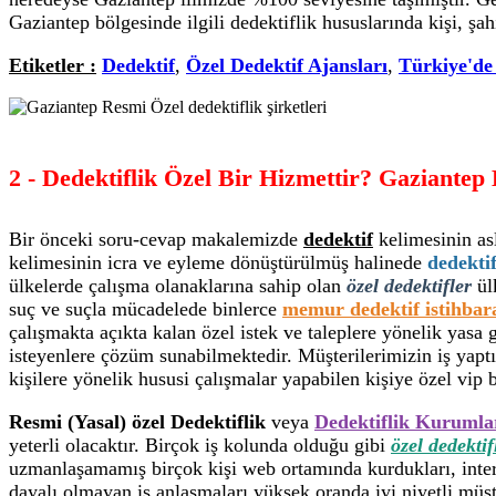
Gaziantep bölgesinde ilgili dedektiflik hususlarında kişi, şa
Etiketler :
Dedektif
,
Özel Dedektif Ajansları
,
Türkiye'de
2 - Dedektiflik Özel Bir Hizmettir? Gaziantep
Bir önceki soru-cevap makalemizde
dedektif
kelimesinin as
kelimesinin icra ve eyleme dönüştürülmüş halinede
dedektif
ülkelerde çalışma olanaklarına sahip olan
özel dedektifler
ül
suç ve suçla mücadelede binlerce
memur dedektif istihbara
çalışmakta açıkta kalan özel istek ve taleplere yönelik yas
isteyenlere çözüm sunabilmektedir. Müşterilerimizin iş yaptır
kişilere yönelik hususi çalışmalar yapabilen kişiye özel vip b
Resmi (Yasal) özel Dedektiflik
veya
Dedektiflik Kurumla
yeterli olacaktır. Birçok iş kolunda olduğu gibi
özel dedektif
uzmanlaşamamış birçok kişi web ortamında kurdukları, interne
dayalı olmayan iş anlaşmaları yüksek oranda iyi niyetli müşt