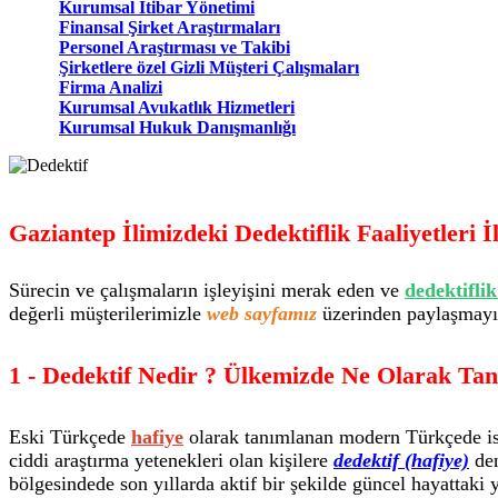
Kurumsal İtibar Yönetimi
Finansal Şirket Araştırmaları
Personel Araştırması ve Takibi
Şirketlere özel Gizli Müşteri Çalışmaları
Firma Analizi
Kurumsal Avukatlık Hizmetleri
Kurumsal Hukuk Danışmanlığı
Gaziantep İlimizdeki Dedektiflik Faaliyetleri 
Sürecin ve çalışmaların işleyişini merak eden ve
dedektifli
değerli müşterilerimizle
web sayfamız
üzerinden paylaşmayı u
1 - Dedektif Nedir ? Ülkemizde Ne Olarak Tan
Eski Türkçede
hafiye
olarak tanımlanan modern Türkçede ise 
ciddi araştırma yetenekleri olan kişilere
dedektif (hafiye)
den
bölgesindede son yıllarda aktif bir şekilde güncel hayattaki