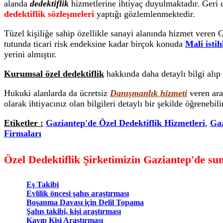
alanda
dedektiflik
hizmetlerine ihtiyaç duyulmaktadır. Geri 
dedektiflik sözleşmeleri
yaptığı gözlemlenmektedir.
Tüzel kişiliğe sahip özellikle sanayi alanında hizmet veren G
tutunda ticari risk endeksine kadar birçok konuda
Mali isti
yerini almıştır.
Kurumsal özel dedektiflik
hakkında daha detaylı bilgi alıp 
Hukuki alanlarda da ücretsiz
Danışmanlık hizmeti
veren ara
olarak ihtiyacınız olan bilgileri detaylı bir şekilde öğrenebili
Etiketler :
Gaziantep'de Özel Dedektiflik Hizmetleri
,
Gaz
Firmaları
Özel Dedektiflik Şirketimizin Gaziantep'de su
Eş Takibi
Evlilik öncesi şahıs araştırması
Boşanma Davası için Delil Topama
Şahıs takibi, kişi araştırması
Kayıp Kişi Araştırması