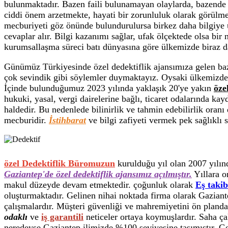
bulunmaktadır. Bazen faili bulunamayan olaylarda, bazende 
ciddi önem arzetmekte, hayati bir zorunluluk olarak görülme
mecburiyeti göz önünde bulundurulursa birkez daha bilgiye u
cevaplar alır. Bilgi kazanımı sağlar, ufak ölçektede olsa bir
kurumsallaşma süreci batı dünyasına göre ülkemizde biraz d
Günümüz Türkiyesinde özel dedektiflik ajansımıza gelen ba
çok sevindik gibi söylemler duymaktayız. Oysaki ülkemizd
İçinde bulunduğumuz 2023 yılında yaklaşık 20'ye yakın
öze
hukuki, yasal, vergi dairelerine bağlı, ticaret odalarında ka
haldedir. Bu nedenlede bilinirlik ve tahmin edebilirlik oran
mecburidir.
İstihbarat
ve bilgi zafiyeti vermek pek sağlıklı 
özel Dedektiflik Büromuzun
kurulduğu yıl olan 2007 yılınd
Gaziantep'de özel dedektiflik ajansımız açılmıştır.
Yıllara o
makul düzeyde devam etmektedir. çoğunluk olarak
Eş takib
oluşturmaktadır. Gelinen nihai noktada firma olarak Gazian
çalışmalardır. Müşteri güvenliği ve mahremiyetini ön planda
odaklı
ve
iş garantili
neticeler ortaya koymuşlardır. Saha ça
neredeyse Gaziantep ilimizde %100 seviyesine taşımıştır. Ge