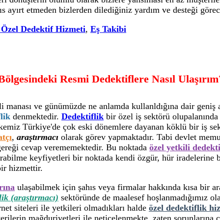
hıs ayırt etmeden bizlerden dilediğiniz yardım ve desteği görec
 Özel Dedektif Hizmeti
,
Eş Takibi
 Bölgesindeki Resmi Dedektiflere Nasıl Ulaşırım
li manası ve günümüzde ne anlamda kullanldığına dair geniş 
lik
denmektedir.
Dedektiflik
bir özel iş sektörü olupalanınd
kemiz Türkiye'de çok eski dönemlere dayanan köklü bir iş sek
tçı
,
araştırmacı
olarak görev yapmaktadır. Tabi devlet memurl
a gereği cevap verememektedir. Bu noktada
özel yetkili dedekti
abilme keyfiyetleri bir noktada kendi özgür, hür iradelerine ba
ir hizmettir.
rına
ulaşabilmek için şahıs veya firmalar hakkında kısa bir a
lik (araştırmacı)
sektöründe de maalesef hoşlanmadığımız olay
t siteleri ile yetkileri olmadıkları halde
özel dedektiflik hi
erilerin mağduriyetleri ile neticelenmekte, zaten sorunlarına ç