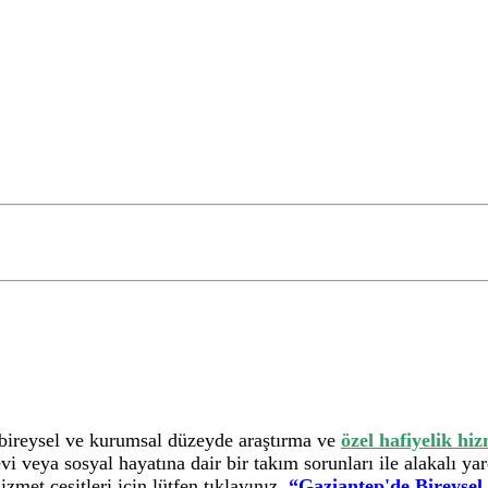
 bireysel ve kurumsal düzeyde araştırma ve
özel hafiyelik hi
vi veya sosyal hayatına dair bir takım sorunları ile alakalı y
zmet çeşitleri için lütfen tıklayınız.
“Gaziantep'de Bireysel 