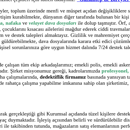
bireyler, toplum üzerinde menfi ve müspet açıdan değişikliklere
etişim kurabilmekte, dünyanın diğer tarafında bulunan bir kiş
a, nafaka
ve
velayet dava dosyaları
ile dolup taşmıştır. Örf,
ni, çocuklarını kısacası ailelerini mağdur ederek ciddi travma
m ve destek talepleri almaktayız. Gizlilik ve mahremiyet çer
 güldürebilmekte, dava dosyalarında karara etki edici çözüml
Kişisel sorunlarınıza göre uygun hizmet dalında 7/24 destek t
 çalışan tüm ekip arkadaşlarımız; emekli polis, emekli asker,
dır. Şirket misyonumuz gereği, kadrolarımızda
profesyonel,
aha çalışmalarında,
dedektiflik firmamız
basınada yansıyan tar
de rahatça çalışma yapabilme imkanına sahip olan şirketimiz,
rak gerçekleştiği gibi Kurumsal açıdanda tüzel kişilere destek 
iyaç duymaktadır. İşleyiş açısından belirli ve sürdürülebilir di
eri ile takibinden tutunda, mağazaların satış elemanlarının per