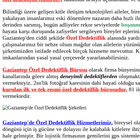
Bilindiği üzere gelişen kitle iletişim teknolojileri aileler, 
yakalayan insanlarımız eski dönemlere nazaran daha hızlı il
derinden sarsmış, bugün adliyeler rekor seviyelerde
boşanm
hayata karşı duruşunda zafiyetler sergileyen bireyler eşleri
Gaziantep'den ciddi şekilde
Özel Dedektiflik
alanında yardı
çalışmalarımız bir nebze olsun mağdur olan ailelerin yüzünü
şirketimizden istifade edilecek birçok hizmette mevcuttur. 
imkanlarından yasal yasal çerçevede yararlanabilirsiniz.
Gaziantep Özel Dedektiflik Bürosu
olarak firma bünyesinde
kanallarında görev almış
deneyimli dedektiflerden
oluşmakta
vermekteyiz. 2sn'lik fotoğraf karesinin dahi hayati olduğu s
kurulan ilk ve tek resmi özel dedektiflik bürosudur.
81 il
vermektedir.
Gaziantep'de Özel Dedektiflik Hizmetlerimiz,
bireysel ola
döngüsü için iş gücüne ve dolayısı ile kalabalık kitlelere iht
hale gelmiştir. Bir lojistik firmasının gemilerini gps sisteml