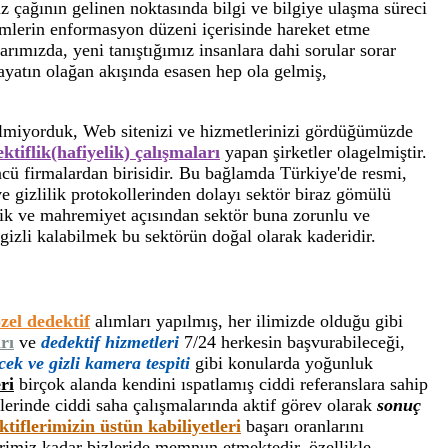
 çağının gelinen noktasında bilgi ve bilgiye ulaşma süreci
emlerin enformasyon düzeni içerisinde hareket etme
ımızda, yeni tanıştığımız insanlara dahi sorular sorar
atın olağan akışında esasen hep ola gelmiş,
ilmiyorduk, Web sitenizi ve hizmetlerinizi gördüğümüzde
ktiflik(hafiyelik) çalışmaları
yapan şirketler olagelmiştir.
cü firmalardan birisidir. Bu bağlamda Türkiye'de resmi,
e gizlilik protokollerinden dolayı sektör biraz gömülü
nlik ve mahremiyet açısından sektör buna zorunlu ve
 gizli kalabilmek bu sektörün doğal olarak kaderidir.
zel dedektif
alımları yapılmış, her ilimizde olduğu gibi
rı
ve
dedektif hizmetleri
7/24 herkesin başvurabileceği,
cek ve gizli kamera tespiti
gibi konularda yoğunluk
ri
birçok alanda kendini ıspatlamış ciddi referanslara sahip
erinde ciddi saha çalışmalarında aktif görev olarak
sonuç
ktiflerimizin üstün kabiliyetleri
başarı oranlarını
erimiz kadar bizleride memnun etmektedir. özellikle