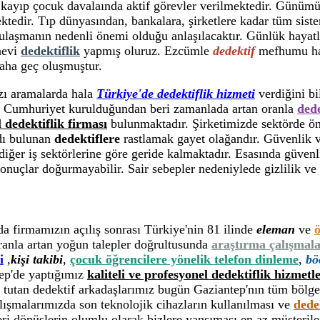
kayıp çocuk davalaında aktif görevler verilmektedir. Günümüz
ktedir. Tıp dünyasından, bankalara, şirketlere kadar tüm sist
laşmanın nedenli önemi olduğu anlaşılacaktır. Günlük hayatlar
 nevi
dedektiflik
yapmış oluruz. Ezcümle
dedektif
mefhumu hay
aha geç oluşmuştur.
zı aramalarda hala
Türkiye'de dedektiflik hizmeti
verdiğini b
e Cumhuriyet kurulduğundan beri zamanlada artan oranla
dede
l dedektiflik firması
bulunmaktadır. Şirketimizde sektörde ön
ydı bulunan
dedektiflere
rastlamak gayet olağandır. Güvenlik v
ı diğer iş sektörlerine göre geride kalmaktadır. Esasında güve
sonuçlar doğurmayabilir. Sair sebepler nedeniylede gizlilik ve
a firmamızın açılış sonrası Türkiye'nin 81 ilinde
eleman
ve
ö
ranla artan yoğun talepler doğrultusunda
araştırma çalışmala
i
,
kişi takibi
,
çocuk öğrencilere yönelik telefon dinleme
,
bö
tep'de yaptığımız
kaliteli ve profesyonel dedektiflik hizmetle
 tutan dedektif arkadaşlarımız bugün Gaziantep'nın tüm bölgel
lışmalarımızda son teknolojik cihazların kullanılması ve
dede
ri dönüşlerin olumlu olarak bizlere yansıması en az müşteril