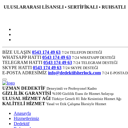
ULUSLARARASI LİSANSLI • SERTİFİKALI • RUHSATLI
BİZE ULAŞIN
0543 174 49 63
7/24 TELEFON DESTEĞİ
WHATSAPP HATTI
0543 174 49 63
7/24 WHATSAPP DESTEĞİ
TELEGRAM HATTI
0543 174 49 63
7/24 TELEGRAM DESTEĞİ
SKYPE HATTI
0543 174 49 63
7/24 SKYPE DESTEĞİ
E-POSTA ADRESİMİZ
info@dedektifsherlock.com
7/24 E-POSTA 
UZMAN DEDEKTİF
Deneyimli ve Profesyonel Kadro
GİZLİLİK GARANTİSİ
%100 Gizlilik Esası ile Hizmet Anlayışı
ULUSAL HİZMET AĞI
Türkiye Geneli 81 İlde Kesintisiz Hizmet Ağı
KALİTELİ HİZMET
Yasal ve Etik Çalışma İlkesiyle Hizmet
Anasayfa
Hizmetlerimiz
Dedektif