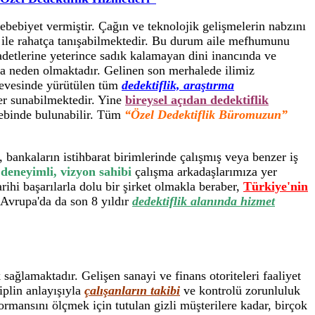
 sebebiyet vermiştir. Çağın ve teknolojik gelişmelerin nabzını
i ile rahatça tanışabilmektedir. Bu durum aile mefhumunu
 adetlerine yeterince sadık kalamayan dini inancında ve
lara neden olmaktadır. Gelinen son merhalede ilimiz
çevesinde yürütülen tüm
dedektiflik, araştırma
er sunabilmektedir. Yine
bireysel açıdan dedektiflik
alebinde bulunabilir. Tüm
“Özel Dedektiflik Büromuzun”
 bankaların istihbarat birimlerinde çalışmış veya benzer iş
 deneyimli, vizyon sahibi
çalışma arkadaşlarımıza yer
ihi başarılarla dolu bir şirket olmakla beraber,
Türkiye'nin
 Avrupa'da da son 8 yıldır
dedektiflik alanında hizmet
sağlamaktadır. Gelişen sanayi ve finans otoriteleri faaliyet
siplin anlayışıyla
çalışanların takibi
ve kontrolü zorunluluk
formansını ölçmek için tutulan gizli müşterilere kadar, birçok