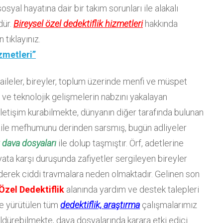
syal hayatına dair bir takım sorunları ile alakalı
dür.
Bireysel özel dedektiflik hizmetleri
hakkında
 tıklayınız.
zmetleri”
ri aileler, bireyler, toplum üzerinde menfi ve müspet
 ve teknolojik gelişmelerin nabzını yakalayan
iletişim kurabilmekte, dünyanın diğer tarafında bulunan
m aile mefhumunu derinden sarsmış, bugün adliyeler
t dava dosyaları
ile dolup taşmıştır. Örf, adetlerine
ata karşı duruşunda zafiyetler sergileyen bireyler
 ederek ciddi travmalara neden olmaktadır. Gelinen son
Özel Dedektiflik
alanında yardım ve destek talepleri
de yürütülen tüm
dedektiflik, araştırma
çalışmalarımız
ldürebilmekte, dava dosyalarında karara etki edici