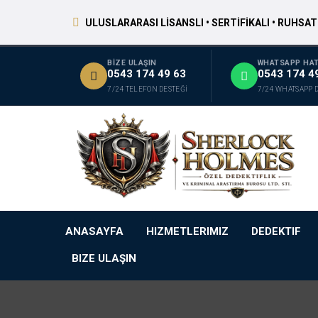
ULUSLARARASI LİSANSLI • SERTİFİKALI • RUHSAT
BİZE ULAŞIN
WHATSAPP HAT
0543 174 49 63
0543 174 4
7/24 TELEFON DESTEĞİ
7/24 WHATSAPP 
ANASAYFA
HIZMETLERIMIZ
DEDEKTIF
BIZE ULAŞIN