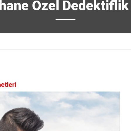
ane Özel Dedektiflik
etleri