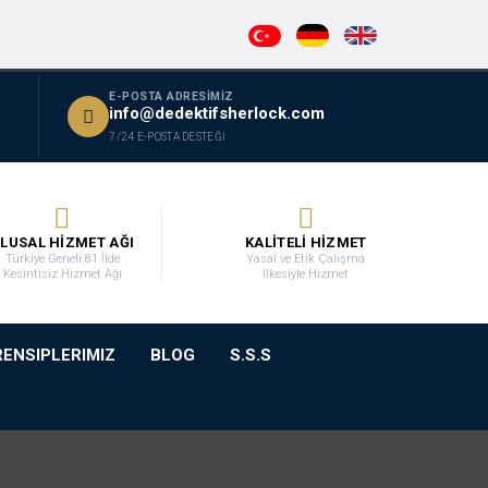
E-POSTA ADRESİMİZ
info@dedektifsherlock.com
7/24 E-POSTA DESTEĞİ
LUSAL HİZMET AĞI
KALİTELİ HİZMET
Türkiye Geneli 81 İlde
Yasal ve Etik Çalışma
Kesintisiz Hizmet Ağı
İlkesiyle Hizmet
RENSIPLERIMIZ
BLOG
S.S.S