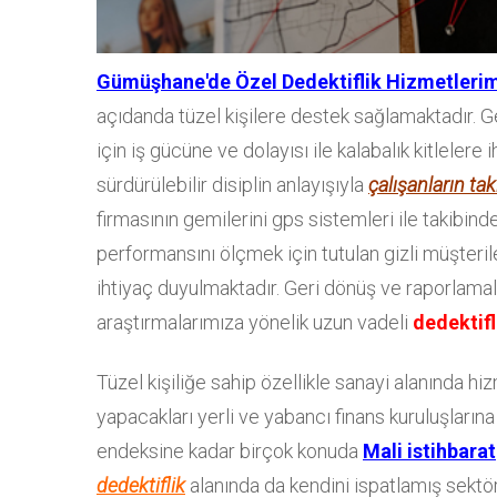
Gümüşhane'de Özel Dedektiflik Hizmetlerim
açıdanda tüzel kişilere destek sağlamaktadır. Ge
için iş gücüne ve dolayısı ile kalabalık kitlelere 
sürdürülebilir disiplin anlayışıyla
çalışanların tak
firmasının gemilerini gps sistemleri ile takibin
performansını ölçmek için tutulan gizli müşteril
ihtiyaç duyulmaktadır. Geri dönüş ve raporlamal
araştırmalarımıza yönelik uzun vadeli
dedektifl
Tüzel kişiliğe sahip özellikle sanayi alanında 
yapacakları yerli ve yabancı finans kuruluşlarına 
endeksine kadar birçok konuda
Mali istihbarat
dedektiflik
alanında da kendini ispatlamış sektörd