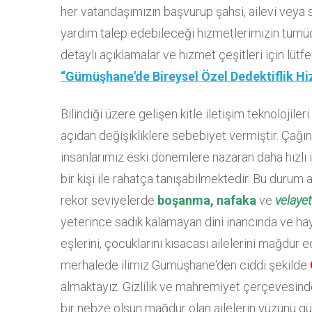
her vatandaşımızın başvurup şahsi, ailevi veya so
yardım talep edebileceği hizmetlerimizin tümü
detaylı açıklamalar ve hizmet çeşitleri için lütfen
“Gümüşhane'de Bireysel Özel Dedektiflik Hi
Bilindiği üzere gelişen kitle iletişim teknolojile
açıdan değişikliklere sebebiyet vermiştir. Çağın
insanlarımız eski dönemlere nazaran daha hızlı 
bir kişi ile rahatça tanışabilmektedir. Bu duru
rekor seviyelerde
boşanma, nafaka
ve
velaye
yeterince sadık kalamayan dini inancında ve hay
eşlerini, çocuklarını kısacası ailelerini mağdur
merhalede ilimiz Gümüşhane'den ciddi şekilde
almaktayız. Gizlilik ve mahremiyet çerçevesin
bir nebze olsun mağdur olan ailelerin yüzünü gü