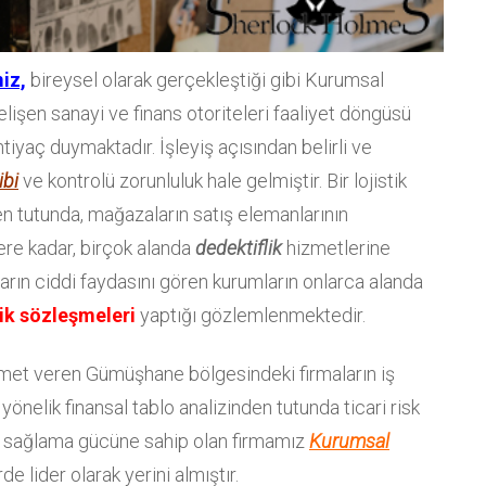
iz,
bireysel olarak gerçekleştiği gibi Kurumsal
lişen sanayi ve finans otoriteleri faaliyet döngüsü
ihtiyaç duymaktadır. İşleyiş açısından belirli ve
ibi
ve kontrolü zorunluluk hale gelmiştir. Bir lojistik
den tutunda, mağazaların satış elemanlarının
ere kadar, birçok alanda
dedektiflik
hizmetlerine
arın ciddi faydasını gören kurumların onlarca alanda
ik sözleşmeleri
yaptığı gözlemlenmektedir.
hizmet veren Gümüşhane bölgesindeki firmaların iş
yönelik finansal tablo analizinden tutunda ticari risk
sağlama gücüne sahip olan firmamız
Kurumsal
e lider olarak yerini almıştır.