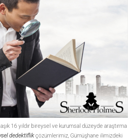
aşık 16 yıldır bireysel ve kurumsal düzeyde araştırma
ysel dedektiflik
çözümlerimiz, Gümüşhane ilimizdeki