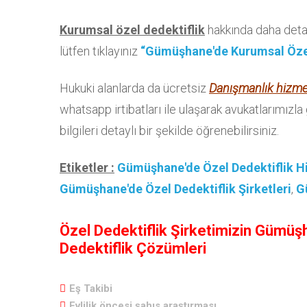
Kurumsal özel dedektiflik
hakkında daha detay
lütfen tıklayınız
“Gümüşhane'de Kurumsal Özel
Hukuki alanlarda da ücretsiz
Danışmanlık hizme
whatsapp irtibatları ile ulaşarak avukatlarımızla
bilgileri detaylı bir şekilde öğrenebilirsiniz.
Etiketler :
Gümüşhane'de Özel Dedektiflik H
Gümüşhane'de Özel Dedektiflik Şirketleri
,
G
Özel Dedektiflik Şirketimizin Gümü
Dedektiflik Çözümleri
Eş Takibi
Evlilik öncesi şahıs araştırması