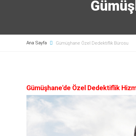
Gümüşh
Ana Sayfa
Gümüşhane Özel Dedektiflik Bürosu
Gümüşhane'de Özel Dedektiflik Hizm