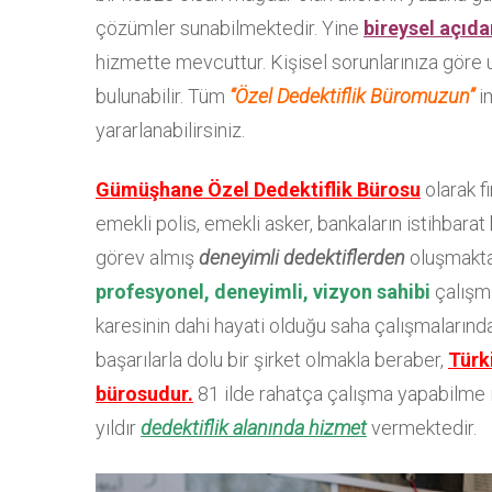
çözümler sunabilmektedir. Yine
bireysel açıda
hizmette mevcuttur. Kişisel sorunlarınıza göre
bulunabilir. Tüm
“Özel Dedektiflik Büromuzun”
i
yararlanabilirsiniz.
Gümüşhane Özel Dedektiflik Bürosu
olarak f
emekli polis, emekli asker, bankaların istihbarat
görev almış
deneyimli dedektiflerden
oluşmakta
profesyonel, deneyimli, vizyon sahibi
çalışma
karesinin dahi hayati olduğu saha çalışmalarınd
başarılarla dolu bir şirket olmakla beraber,
Türki
bürosudur.
81 ilde rahatça çalışma yapabilme i
yıldır
dedektiflik alanında hizmet
vermektedir.