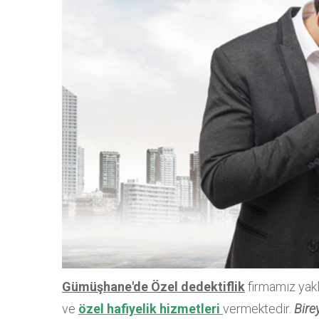
Gümüşhane'de Özel dedektiflik
firmamız yakl
ve
özel hafiyelik hizmetleri
vermektedir.
Bire