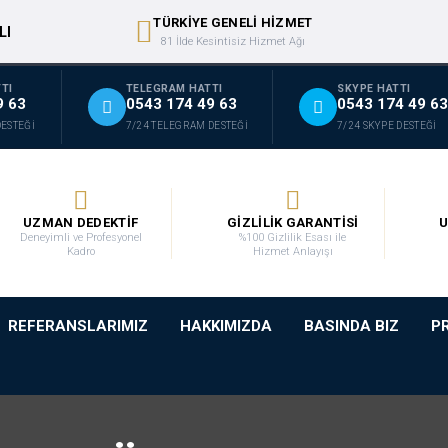
TÜRKİYE GENELİ HİZMET
LI
81 İlde Kesintisiz Hizmet Ağı
TI
TELEGRAM HATTI
SKYPE HATTI
9 63
0543 174 49 63
0543 174 49 63
DESTEĞİ
7/24 TELEGRAM DESTEĞİ
7/24 SKYPE DESTEĞİ
UZMAN DEDEKTİF
GİZLİLİK GARANTİSİ
U
Deneyimli ve Profesyonel
%100 Gizlilik Esası ile
Kadro
Hizmet Anlayışı
REFERANSLARIMIZ
HAKKIMIZDA
BASINDA BIZ
P