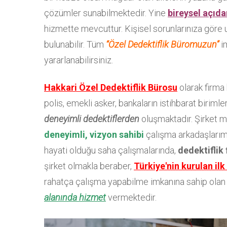
çözümler sunabilmektedir. Yine
bireysel açıda
hizmette mevcuttur. Kişisel sorunlarınıza göre
bulunabilir. Tüm
“Özel Dedektiflik Büromuzun”
i
yararlanabilirsiniz.
Hakkari Özel Dedektiflik Bürosu
olarak firma
polis, emekli asker, bankaların istihbarat birim
deneyimli dedektiflerden
oluşmaktadır. Şirket 
deneyimli, vizyon sahibi
çalışma arkadaşlarımı
hayati olduğu saha çalışmalarında,
dedektiflik
şirket olmakla beraber,
Türkiye'nin kurulan ilk
rahatça çalışma yapabilme imkanına sahip olan ş
alanında hizmet
vermektedir.