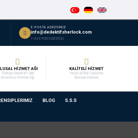
E-POSTA ADRESİMİZ
info@dedektifsherlock.com
7/24 E-POSTA DESTEĞİ
LUSAL HİZMET AĞI
KALİTELİ HİZMET
Türkiye Geneli 81 İlde
Yasal ve Etik Çalışma
Kesintisiz Hizmet Ağı
İlkesiyle Hizmet
RENSIPLERIMIZ
BLOG
S.S.S