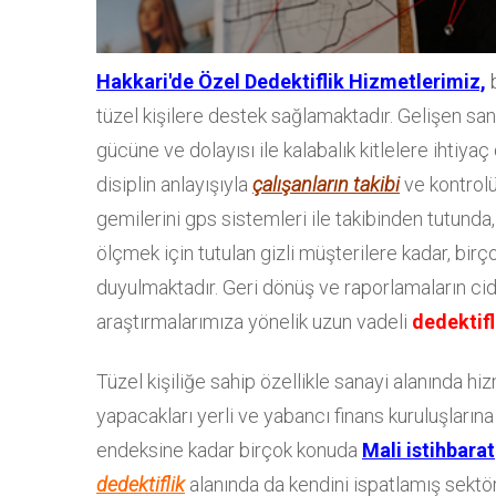
Hakkari'de Özel Dedektiflik Hizmetlerimiz,
b
tüzel kişilere destek sağlamaktadır. Gelişen sana
gücüne ve dolayısı ile kalabalık kitlelere ihtiyaç
disiplin anlayışıyla
çalışanların takibi
ve kontrolü 
gemilerini gps sistemleri ile takibinden tutund
ölçmek için tutulan gizli müşterilere kadar, bir
duyulmaktadır. Geri dönüş ve raporlamaların cid
araştırmalarımıza yönelik uzun vadeli
dedektifl
Tüzel kişiliğe sahip özellikle sanayi alanında hi
yapacakları yerli ve yabancı finans kuruluşlarına 
endeksine kadar birçok konuda
Mali istihbarat
dedektiflik
alanında da kendini ispatlamış sektörd