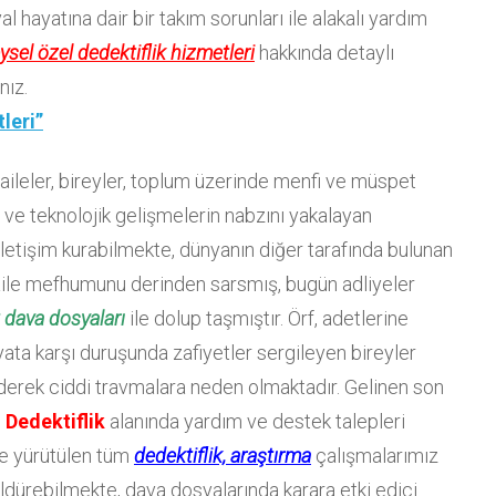
 hayatına dair bir takım sorunları ile alakalı yardım
ysel özel dedektiflik hizmetleri
hakkında detaylı
nız.
leri”
ri aileler, bireyler, toplum üzerinde menfi ve müspet
 ve teknolojik gelişmelerin nabzını yakalayan
iletişim kurabilmekte, dünyanın diğer tarafında bulunan
m aile mefhumunu derinden sarsmış, bugün adliyeler
t dava dosyaları
ile dolup taşmıştır. Örf, adetlerine
ata karşı duruşunda zafiyetler sergileyen bireyler
 ederek ciddi travmalara neden olmaktadır. Gelinen son
 Dedektiflik
alanında yardım ve destek talepleri
de yürütülen tüm
dedektiflik, araştırma
çalışmalarımız
ldürebilmekte, dava dosyalarında karara etki edici