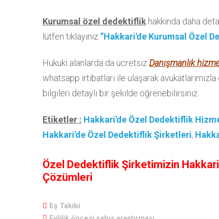
Kurumsal özel dedektiflik
hakkında daha detay
lütfen tıklayınız
“Hakkari'de Kurumsal Özel De
Hukuki alanlarda da ücretsiz
Danışmanlık hizme
whatsapp irtibatları ile ulaşarak avukatlarımızla
bilgileri detaylı bir şekilde öğrenebilirsiniz.
Etiketler :
Hakkari'de Özel Dedektiflik Hizme
Hakkari'de Özel Dedektiflik Şirketleri
,
Hakka
Özel Dedektiflik Şirketimizin Hakkar
Çözümleri
Eş Takibi
Evlilik öncesi şahıs araştırması