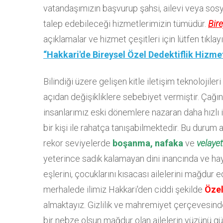
vatandaşımızın başvurup şahsi, ailevi veya sosyal
talep edebileceği hizmetlerimizin tümüdür.
Bire
açıklamalar ve hizmet çeşitleri için lütfen tıklayı
“Hakkari'de Bireysel Özel Dedektiflik Hizmet
Bilindiği üzere gelişen kitle iletişim teknolojile
açıdan değişikliklere sebebiyet vermiştir. Çağın
insanlarımız eski dönemlere nazaran daha hızlı 
bir kişi ile rahatça tanışabilmektedir. Bu duru
rekor seviyelerde
boşanma, nafaka
ve
velaye
yeterince sadık kalamayan dini inancında ve hay
eşlerini, çocuklarını kısacası ailelerini mağdur
merhalede ilimiz Hakkari'den ciddi şekilde
Özel
almaktayız. Gizlilik ve mahremiyet çerçevesin
bir nebze olsun mağdur olan ailelerin yüzünü gü