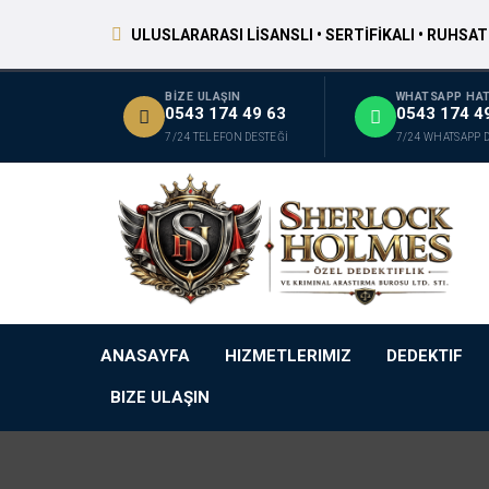
ULUSLARARASI LİSANSLI • SERTİFİKALI • RUHSAT
BİZE ULAŞIN
WHATSAPP HAT
0543 174 49 63
0543 174 4
7/24 TELEFON DESTEĞİ
7/24 WHATSAPP 
ANASAYFA
HIZMETLERIMIZ
DEDEKTIF
BIZE ULAŞIN