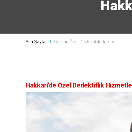
Hakk
Ana Sayfa
Hakkari Özel Dedektiflik Bürosu
Hakkari'de Özel Dedektiflik Hizmetle