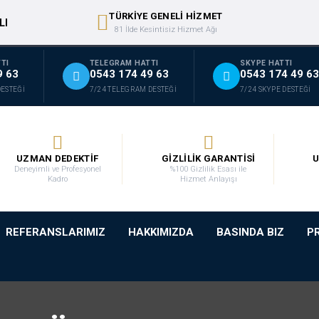
TÜRKİYE GENELİ HİZMET
LI
81 İlde Kesintisiz Hizmet Ağı
TI
TELEGRAM HATTI
SKYPE HATTI
9 63
0543 174 49 63
0543 174 49 63
DESTEĞİ
7/24 TELEGRAM DESTEĞİ
7/24 SKYPE DESTEĞİ
UZMAN DEDEKTİF
GİZLİLİK GARANTİSİ
U
Deneyimli ve Profesyonel
%100 Gizlilik Esası ile
Kadro
Hizmet Anlayışı
REFERANSLARIMIZ
HAKKIMIZDA
BASINDA BIZ
P