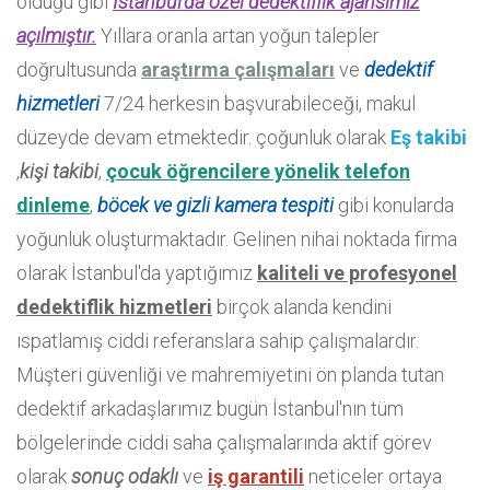
olduğu gibi
İstanbul'da özel dedektiflik ajansımız
açılmıştır.
Yıllara oranla artan yoğun talepler
doğrultusunda
araştırma çalışmaları
ve
dedektif
hizmetleri
7/24 herkesin başvurabileceği, makul
düzeyde devam etmektedir. çoğunluk olarak
Eş takibi
,
kişi takibi
,
çocuk öğrencilere yönelik telefon
dinleme
,
böcek ve gizli kamera tespiti
gibi konularda
yoğunluk oluşturmaktadır. Gelinen nihai noktada firma
olarak İstanbul'da yaptığımız
kaliteli ve profesyonel
dedektiflik hizmetleri
birçok alanda kendini
ıspatlamış ciddi referanslara sahip çalışmalardır.
Müşteri güvenliği ve mahremiyetini ön planda tutan
dedektif arkadaşlarımız bugün İstanbul'nın tüm
bölgelerinde ciddi saha çalışmalarında aktif görev
olarak
sonuç odaklı
ve
iş garantili
neticeler ortaya