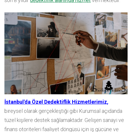
son 8 yıldır
dedektiflik alanında hizmet
vermektedir.
İstanbul'da Özel Dedektiflik Hizmetlerimiz,
bireysel olarak gerçekleştiği gibi Kurumsal açıdanda
tüzel kişilere destek sağlamaktadır. Gelişen sanayi ve
finans otoriteleri faaliyet döngüsü için iş gücüne ve