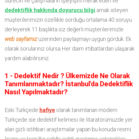
Sürecin ve çalışmaların işleyişini merak eden ve
dedektiflik hakkında doyurucu bilgi
amak isteyen
müşterilerimizin özellikle sorduğu ortalama 40 soruyu
derleyerek 11 başlıkta siz değerli müşterilerimizle
web sayfamız
üzerinden paylaşmayı uygun gördük. Ek
olarak sorularınız olursa Her daim irtibatlardan ulaşarak
yardım alabilirsiniz.
1 - Dedektif Nedir ? Ülkemizde Ne Olarak
Tanımlanmaktadır? İstanbul'da Dedektiflik
Nasıl Yapılmaktadır?
Eski Türkçede
hafiye
olarak tanımlanan modern
Türkçede ise dedektif kelimesi ile litaratörümüzde yer
alan gizli istihbari araştırmalar yapan bu konuda resmi
lisans ve tecrübe sahibi ciddi araştırma yetenekleri