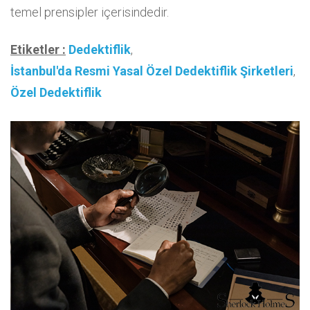
temel prensipler içerisindedir.
Etiketler :
Dedektiflik
,
İstanbul'da Resmi Yasal Özel Dedektiflik Şirketleri
,
Özel Dedektiflik