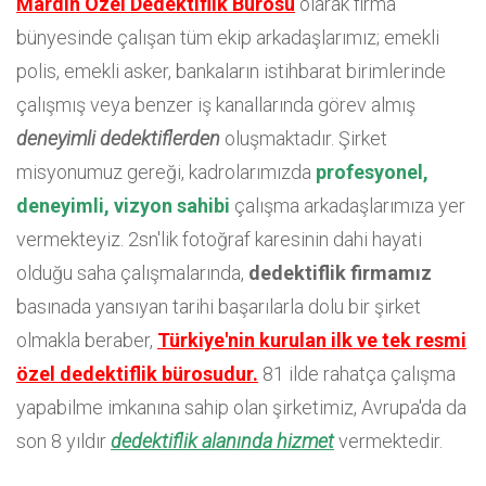
Mardin Özel Dedektiflik Bürosu
olarak firma
bünyesinde çalışan tüm ekip arkadaşlarımız; emekli
polis, emekli asker, bankaların istihbarat birimlerinde
çalışmış veya benzer iş kanallarında görev almış
deneyimli dedektiflerden
oluşmaktadır. Şirket
misyonumuz gereği, kadrolarımızda
profesyonel,
deneyimli, vizyon sahibi
çalışma arkadaşlarımıza yer
vermekteyiz. 2sn'lik fotoğraf karesinin dahi hayati
olduğu saha çalışmalarında,
dedektiflik firmamız
basınada yansıyan tarihi başarılarla dolu bir şirket
olmakla beraber,
Türkiye'nin kurulan ilk ve tek resmi
özel dedektiflik bürosudur.
81 ilde rahatça çalışma
yapabilme imkanına sahip olan şirketimiz, Avrupa'da da
son 8 yıldır
dedektiflik alanında hizmet
vermektedir.