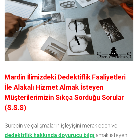
Mardin İlimizdeki Dedektiflik Faaliyetleri
İle Alakalı Hizmet Almak İsteyen
Müşterilerimizin Sıkça Sorduğu Sorular
(S.S.S)
Sürecin ve çalışmaların işleyişini merak eden ve
dedektiflik hakkında doyurucu bilgi
amak isteyen