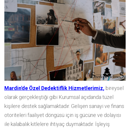
Mardin'de Özel Dedektiflik Hizmetlerimiz,
bireysel
olarak gerçekleştiği gibi Kurumsal açıdanda tüzel
kişilere destek sağlamaktadır. Gelişen sanayi ve finans
otoriteleri faaliyet döngüsü için iş gücüne ve dolayısı
ile kalabalık kitlelere ihtiyaç duymaktadır. İşleyiş