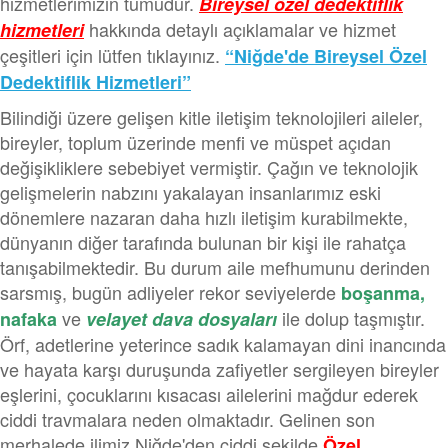
hizmetlerimizin tümüdür.
Bireysel özel dedektiflik
hakkında detaylı açıklamalar ve hizmet
hizmetleri
çeşitleri için lütfen tıklayınız.
“Niğde'de Bireysel Özel
Dedektiflik Hizmetleri”
Bilindiği üzere gelişen kitle iletişim teknolojileri aileler,
bireyler, toplum üzerinde menfi ve müspet açıdan
değişikliklere sebebiyet vermiştir. Çağın ve teknolojik
gelişmelerin nabzını yakalayan insanlarımız eski
dönemlere nazaran daha hızlı iletişim kurabilmekte,
dünyanın diğer tarafında bulunan bir kişi ile rahatça
tanışabilmektedir. Bu durum aile mefhumunu derinden
sarsmış, bugün adliyeler rekor seviyelerde
boşanma,
ve
ile dolup taşmıştır.
nafaka
velayet dava dosyaları
Örf, adetlerine yeterince sadık kalamayan dini inancında
ve hayata karşı duruşunda zafiyetler sergileyen bireyler
eşlerini, çocuklarını kısacası ailelerini mağdur ederek
ciddi travmalara neden olmaktadır. Gelinen son
merhalede ilimiz Niğde'den ciddi şekilde
Özel