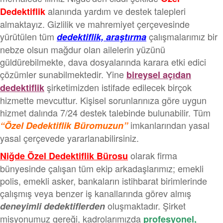
alanında yardım ve destek talepleri
Dedektiflik
almaktayız. Gizlilik ve mahremiyet çerçevesinde
yürütülen tüm
çalışmalarımız bir
dedektiflik, araştırma
nebze olsun mağdur olan ailelerin yüzünü
güldürebilmekte, dava dosyalarında karara etki edici
çözümler sunabilmektedir. Yine
bireysel açıdan
şirketimizden istifade edilecek birçok
dedektiflik
hizmette mevcuttur. Kişisel sorunlarınıza göre uygun
hizmet dalında 7/24 destek talebinde bulunabilir. Tüm
imkanlarından yasal
“Özel Dedektiflik Büromuzun”
yasal çerçevede yararlanabilirsiniz.
olarak firma
Niğde Özel Dedektiflik Bürosu
bünyesinde çalışan tüm ekip arkadaşlarımız; emekli
polis, emekli asker, bankaların istihbarat birimlerinde
çalışmış veya benzer iş kanallarında görev almış
oluşmaktadır. Şirket
deneyimli dedektiflerden
misyonumuz gereği, kadrolarımızda
profesyonel,