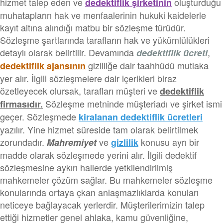
hizmet talep eden ve
oluşturduğu
dedektiflik şirketinin
muhatapların hak ve menfaalerinin hukuki kaidelerle
kayıt altına alındığı matbu bir sözleşme türüdür.
Sözleşme şartlarında tarafların hak ve yükümlülükleri
detaylı olarak belirtilir. Devamında
,
dedektiflik ücreti
gizliliğe dair taahhüdü mutlaka
dedektiflik ajansının
yer alır. İlgili sözleşmelere dair içerikleri biraz
özetleyecek olursak, tarafları müşteri ve
dedektiflik
Sözleşme metninde müşteriadı ve şirket ismi
firmasıdır.
geçer. Sözleşmede
kiralanan dedektiflik ücretleri
yazılır. Yine hizmet süreside tam olarak belirtilmek
zorundadır.
ve
konusu ayrı bir
Mahremiyet
gizlilik
madde olarak sözleşmede yerini alır. İlgili dedektif
sözleşmesine aykırı hallerde yetkilendirilmiş
mahkemeler çözüm sağlar. Bu mahkemeler sözleşme
konularında ortaya çkan anlaşmazlıklarda konuları
neticeye bağlayacak yerlerdir. Müşterilerimizin talep
ettiği hizmetler genel ahlaka, kamu güvenliğine,