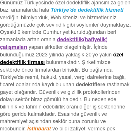
Günümüz Türkiyesinde özel dedektiflik ajansımıza gelen
bazı aramalarda hala
Türkiye'de dedektiflik hizmeti
verdiğini bilmiyorduk, Web sitenizi ve hizmetlerinizi
gördüğümüzde çok sevindik gibi söylemler duymaktayız.
Oysaki ülkemizde Cumhuriyet kurulduğundan beri
zamanlada artan oranla
dedektiflik(hafiyelik)
yapan şirketler olagelmiştir. İçinde
çalışmaları
bulunduğumuz 2023 yılında yaklaşık 20'ye yakın
özel
bulunmaktadır. Şirketimizde
dedektiflik firması
sektörde öncü firmalardan birisidir. Bu bağlamda
Türkiye'de resmi, hukuki, yasal, vergi dairelerine bağlı,
ticaret odalarında kaydı bulunan
rastlamak
dedektiflere
gayet olağandır. Güvenlik ve gizlilik protokollerinden
dolayı sektör biraz gömülü haldedir. Bu nedenlede
bilinirlik ve tahmin edebilirlik oranı diğer iş sektörlerine
göre geride kalmaktadır. Esasında güvenlik ve
mahremiyet açısından sektör buna zorunlu ve
mecburidir.
ve bilgi zafiyeti vermek pek
İstihbarat