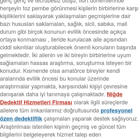
genç genç ve tecrübesiz oluşu, flört dönemlerinde
herşeyin toz pembe görünmesi kişilerin birbirlerine karşı
kişiliklerini saklayarak yaklaşmaları geçmişlerine dair
bazı hususları saklamaları, sağlık, sicil, sabıka, mali
durum gibi birçok konunun evlilik öncesinde açıkça
ortaya konmaması , ileride kurulacak aile açısından
ciddi sıkıntılar oluşturabilecek önemli konuların başında
gelmektedir. İki ailenin ve iki bireyin birbirlerine uyum
sağlamaları hassas araştırma, soruşturma isteyen bir
konudur. Kısmende olsa amatörce bireyler kendi
aralarında evlilik öncesi bu konular üzerinde
araştırmalar yapmakta, karşısındaki kişiyi çevresine
danışarak daha iyi tanımaya çalışmaktadır.
Niğde
olarak ilgili süreçlerde
Dedektif Hizmetleri Firması
ailelere tüm imkanlarımız doğrultusunda
profesyonel
çalışmaları yaparak destek sağlıyoruz.
özen dedektiflik
Araştırılması istenilen kişinin geçmiş ve güncel tüm
bilgilerini belgeleyerek hizmet talep eden