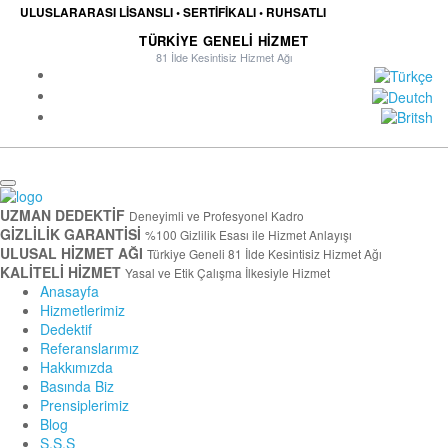
ULUSLARARASI LİSANSLI • SERTİFİKALI • RUHSATLI
TÜRKİYE GENELİ HİZMET
81 İlde Kesintisiz Hizmet Ağı
UZMAN DEDEKTİF
Deneyimli ve Profesyonel Kadro
GİZLİLİK GARANTİSİ
%100 Gizlilik Esası ile Hizmet Anlayışı
ULUSAL HİZMET AĞI
Türkiye Geneli 81 İlde Kesintisiz Hizmet Ağı
KALİTELİ HİZMET
Yasal ve Etik Çalışma İlkesiyle Hizmet
Anasayfa
Hizmetlerimiz
Dedektif
Referanslarımız
Hakkımızda
Basında Biz
Prensiplerimiz
Blog
S.S.S