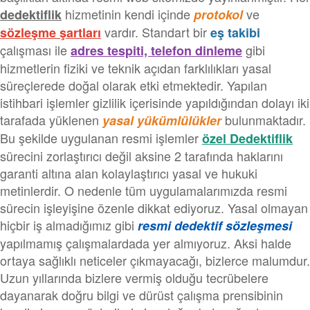
hizmetinin kendi içinde
ve
dedektiflik
protokol
vardır. Standart bir
sözleşme
şartları
eş takibi
çalışması ile
gibi
adres tespiti, telefon dinleme
hizmetlerin fiziki ve teknik açıdan farklılıkları yasal
süreçlerede doğal olarak etki etmektedir. Yapılan
istihbari işlemler gizlilik içerisinde yapıldığından dolayı iki
tarafada yüklenen
bulunmaktadır.
yasal yükümlülükler
Bu şekilde uygulanan resmi işlemler
özel Dedektiflik
sürecini zorlaştırıcı değil aksine 2 tarafında haklarını
garanti altına alan kolaylaştırıcı yasal ve hukuki
metinlerdir. O nedenle tüm uygulamalarımızda resmi
sürecin işleyişine özenle dikkat ediyoruz. Yasal olmayan
hiçbir iş almadığımız gibi
resmi dedektif sözleşmesi
yapılmamış çalışmalardada yer almıyoruz. Aksi halde
ortaya sağlıklı neticeler çıkmayacağı, bizlerce malumdur.
Uzun yıllarında bizlere vermiş olduğu tecrübelere
dayanarak doğru bilgi ve dürüst çalışma prensibinin