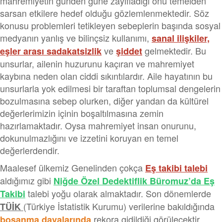
mahremiyetin günden güne zayıfladığı onu temelden
sarsan etkilere hedef olduğu gözlemlenmektedir. Söz
konusu problemleri tetikleyen sebeplerin başında sosyal
medyanın yanlış ve bilinçsiz kullanımı,
sanal ilişkiler,
ve
gelmektedir. Bu
eşler arası sadakatsizlik
şiddet
unsurlar, ailenin huzurunu kaçıran ve mahremiyet
kaybına neden olan ciddi sıkıntılardır. Aile hayatının bu
unsurlarla yok edilmesi bir taraftan toplumsal dengelerin
bozulmasına sebep olurken, diğer yandan da kültürel
değerlerimizin içinin boşaltılmasına zemin
hazırlamaktadır. Oysa mahremiyet insan onurunu,
dokunulmazlığını ve izzetini koruyan en temel
değerlerdendir.
Maalesef ülkemiz Genelinden çokça
Eş takibi talebi
aldığımız gibi
Niğde Özel Dedektiflik Büromuz’da Eş
talebi yoğu olarak almaktadır. Son dönemlerde
Takibi
(Türkiye İstatistik Kurumu) verilerine bakıldığında
TÜİK
rekora gidildiği görülecektir.
boşanma davalarında