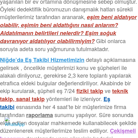
yaşanılan bir ev ortamına dönüşmesine sebep olmuştur.
Öyleki dedektiflik büromuzun danışmalık hatları sürekli
müşterilerimiz tarafından aranarak,
eşim beni aldatıyor
olabilir, eşimin beni aldattığını nasıl anlarım?
Aldatılmanın belirtileri nelerdir? Eşim soğuk
Gibi onlarca
davranıyor aldatılıyor olabilirmiyim?
soruyla adeta soru yağmuruna tutulmaktadır.
detaylı açıklamasına
Niğde’da Eş Takibi Hizmetimizin
gelirsek , öncelikle müşterimizi konu ve şüpheleri ile
alakalı dinliyoruz, gerekirse 2,3 kere toplantı yapılarak
etraflıca eldeki bulgular değerlendiriliyor. Akabinde bir
ekip kurularak, şüpheli eş 7/24
ve
fiziki takip
teknik
yöntemleri ile izleniyor.
takip, sanal takip
Eş
esnasında her 4 saat’te bir müşterimize firma
takibi
tarafından
sunumu yapılıyor. Süre sonunda
raporlama
elde edilen dosyalar mahkemede kullanabilecek şekilde
düzenlenerek müşterilerimize teslim ediliyor.
Çekişmeli