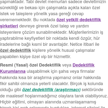
yapmaktadır. Tabi devlet memurları sadece devletimizin
sürekliliği ve bekası için çalışmakta açıkta kalan özel
istek ve taleplere yönelik yasa gereği cevap
verememektedir. Bu noktada
özel yetkili dedektiflik
devreye girerek özel talep ve yardım
şirketleri
isteyenlere çözüm sunabilmektedir. Müşterilerimizin iş
yaptırabilme keyfiyetleri bir noktada kendi özgür, hür
iradelerine bağlı kısmi bir avantajdır. Netice itibari ile
kişilere yönelik hususi çalışmalar
özel dedektiflik
yapabilen kişiye özel vip bir hizmettir.
veya
Resmi (Yasal) özel Dedektiflik
Dedektiflik
ulaşabilmek için şahıs veya firmalar
Kurumlarına
hakkında kısa bir araştırma yapmanız onlar hakkında
fikir sahibi olmanıza yeterli olacaktır. Birçok iş kolunda
olduğu gibi
sektöründe
özel dedektiflik (araştırmacı)
de maalesef hoşlanmadığımız olaylara tanık olabiliyoruz.
Hiçbir eğitimi, olmayan alanında uzmanlaşamamış
birçok kişi web ortamında kurdukları, internet siteleri ile