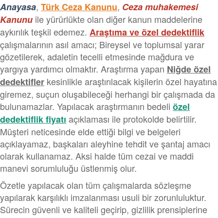
,
,
Anayasa
Türk Ceza Kanunu
Ceza muhakemesi
ile yürürlükte olan diğer kanun maddelerine
Kanunu
aykırılık teşkil edemez.
Araştıma ve özel dedektiflik
çalışmalarının asıl amacı; Bireysel ve toplumsal yarar
gözetilerek, adaletin tecelli etmesinde mağdura ve
yargıya yardımcı olmaktır. Araştırma yapan
Niğde özel
kesinlikle araştırılacak kişilerin özel hayatına
dedektifler
giremez, suçun oluşabileceği herhangi bir çalışmada da
bulunamazlar. Yapılacak araştırmanın bedeli
özel
açıklaması ile protokolde belirtilir.
dedektiflik fiyatı
Müşteri neticesinde elde ettiği bilgi ve belgeleri
açıklayamaz, başkaları aleyhine tehdit ve şantaj amacı
olarak kullanamaz. Aksi halde tüm cezai ve maddi
manevi sorumluluğu üstlenmiş olur.
Özetle yapılacak olan tüm çalışmalarda sözleşme
yapılarak karşılıklı imzalanması usuli bir zorunluluktur.
Sürecin güvenli ve kaliteli geçirip, gizlilik prensiplerine