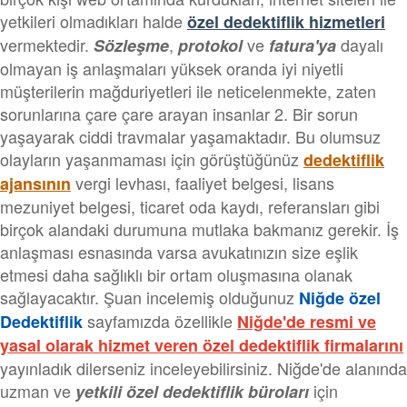
yetkileri olmadıkları halde
özel dedektiflik hizmetleri
vermektedir.
,
ve
dayalı
Sözleşme
protokol
fatura'ya
olmayan iş anlaşmaları yüksek oranda iyi niyetli
müşterilerin mağduriyetleri ile neticelenmekte, zaten
sorunlarına çare çare arayan insanlar 2. Bir sorun
yaşayarak ciddi travmalar yaşamaktadır. Bu olumsuz
olayların yaşanmaması için görüştüğünüz
dedektiflik
vergi levhası, faaliyet belgesi, lisans
ajansının
mezuniyet belgesi, ticaret oda kaydı, referansları gibi
birçok alandaki durumuna mutlaka bakmanız gerekir. İş
anlaşması esnasında varsa avukatınızın size eşlik
etmesi daha sağlıklı bir ortam oluşmasına olanak
sağlayacaktır. Şuan incelemiş olduğunuz
Niğde özel
sayfamızda özellikle
Dedektiflik
Niğde'de resmi ve
yasal olarak hizmet veren özel dedektiflik firmalarını
yayınladık dilerseniz inceleyebilirsiniz. Niğde'de alanında
uzman ve
için
yetkili özel dedektiflik büroları