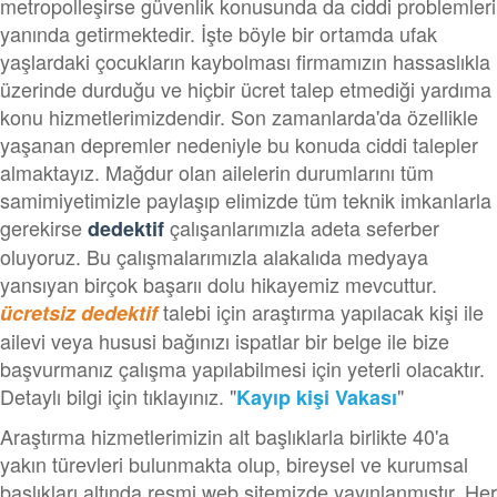
metropolleşirse güvenlik konusunda da ciddi problemleri
yanında getirmektedir. İşte böyle bir ortamda ufak
yaşlardaki çocukların kaybolması firmamızın hassaslıkla
üzerinde durduğu ve hiçbir ücret talep etmediği yardıma
konu hizmetlerimizdendir. Son zamanlarda'da özellikle
yaşanan depremler nedeniyle bu konuda ciddi talepler
almaktayız. Mağdur olan ailelerin durumlarını tüm
samimiyetimizle paylaşıp elimizde tüm teknik imkanlarla
gerekirse
çalışanlarımızla adeta seferber
dedektif
oluyoruz. Bu çalışmalarımızla alakalıda medyaya
yansıyan birçok başarıı dolu hikayemiz mevcuttur.
talebi için araştırma yapılacak kişi ile
ücretsiz dedektif
ailevi veya hususi bağınızı ispatlar bir belge ile bize
başvurmanız çalışma yapılabilmesi için yeterli olacaktır.
Detaylı bilgi için tıklayınız. "
"
Kayıp kişi Vakası
Araştırma hizmetlerimizin alt başlıklarla birlikte 40'a
yakın türevleri bulunmakta olup, bireysel ve kurumsal
başlıkları altında resmi web sitemizde yayınlanmıştır. Her