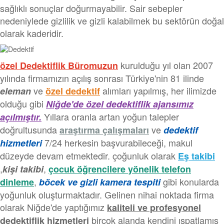
sağlıklı sonuçlar doğurmayabilir. Sair sebepler
nedeniylede gizlilik ve gizli kalabilmek bu sektörün doğal
olarak kaderidir.
kurulduğu yıl olan 2007
özel Dedektiflik Büromuzun
yılında firmamızın açılış sonrası Türkiye'nin 81 ilinde
ve
alımları yapılmış, her ilimizde
eleman
özel dedektif
olduğu gibi
Niğde'de özel dedektiflik ajansımız
Yıllara oranla artan yoğun talepler
açılmıştır.
doğrultusunda
ve
araştırma çalışmaları
dedektif
7/24 herkesin başvurabileceği, makul
hizmetleri
düzeyde devam etmektedir. çoğunluk olarak
Eş takibi
,
,
kişi takibi
çocuk öğrencilere yönelik telefon
,
gibi konularda
dinleme
böcek ve gizli kamera tespiti
yoğunluk oluşturmaktadır. Gelinen nihai noktada firma
olarak Niğde'de yaptığımız
kaliteli ve profesyonel
birçok alanda kendini ıspatlamış
dedektiflik hizmetleri