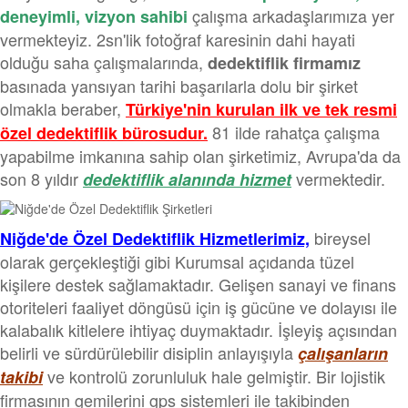
çalışma arkadaşlarımıza yer
deneyimli, vizyon sahibi
vermekteyiz. 2sn'lik fotoğraf karesinin dahi hayati
olduğu saha çalışmalarında,
dedektiflik firmamız
basınada yansıyan tarihi başarılarla dolu bir şirket
olmakla beraber,
Türkiye'nin kurulan ilk ve tek resmi
81 ilde rahatça çalışma
özel dedektiflik bürosudur.
yapabilme imkanına sahip olan şirketimiz, Avrupa'da da
son 8 yıldır
vermektedir.
dedektiflik alanında hizmet
bireysel
Niğde'de Özel Dedektiflik Hizmetlerimiz,
olarak gerçekleştiği gibi Kurumsal açıdanda tüzel
kişilere destek sağlamaktadır. Gelişen sanayi ve finans
otoriteleri faaliyet döngüsü için iş gücüne ve dolayısı ile
kalabalık kitlelere ihtiyaç duymaktadır. İşleyiş açısından
belirli ve sürdürülebilir disiplin anlayışıyla
çalışanların
ve kontrolü zorunluluk hale gelmiştir. Bir lojistik
takibi
firmasının gemilerini gps sistemleri ile takibinden