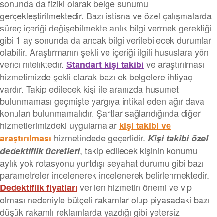
sonunda da fiziki olarak belge sunumu
gerçekleştirilmektedir. Bazı istisna ve özel çalışmalarda
süreç içeriği değişebilmekte anlık bilgi vermek gerektiği
gibi 1 ay sonunda da ancak bilgi verilebilecek durumlar
olabilir. Araştırmanın şekli ve içeriği ilgili hususlara yön
verici niteliktedir.
ve araştırılması
Standart kişi takibi
hizmetimizde şekli olarak bazı ek belgelere ihtiyaç
vardır. Takip edilecek kişi ile aranızda husumet
bulunmaması geçmişte yargıya intikal eden ağır dava
konuları bulunmamalıdır. Şartlar sağlandığında diğer
hizmetlerimizdeki uygulamalar
kişi takibi ve
hizmetindede geçerlidir.
araştırılması
Kişi takibi özel
, takip edilecek kişinin konumu
dedektiflik ücretleri
aylık yok rotasyonu yurtdışı seyahat durumu gibi bazı
parametreler incelenerek incelenerek belirlenmektedir.
verilen hizmetin önemi ve vip
Dedektiflik fiyatları
olması nedeniyle bütçeli rakamlar olup piyasadaki bazı
düşük rakamlı reklamlarda yazdığı gibi yetersiz