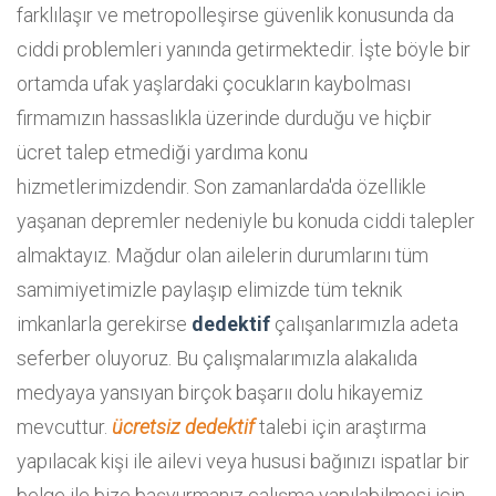
farklılaşır ve metropolleşirse güvenlik konusunda da
ciddi problemleri yanında getirmektedir. İşte böyle bir
ortamda ufak yaşlardaki çocukların kaybolması
firmamızın hassaslıkla üzerinde durduğu ve hiçbir
ücret talep etmediği yardıma konu
hizmetlerimizdendir. Son zamanlarda'da özellikle
yaşanan depremler nedeniyle bu konuda ciddi talepler
almaktayız. Mağdur olan ailelerin durumlarını tüm
samimiyetimizle paylaşıp elimizde tüm teknik
imkanlarla gerekirse
dedektif
çalışanlarımızla adeta
seferber oluyoruz. Bu çalışmalarımızla alakalıda
medyaya yansıyan birçok başarıı dolu hikayemiz
mevcuttur.
ücretsiz dedektif
talebi için araştırma
yapılacak kişi ile ailevi veya hususi bağınızı ispatlar bir
belge ile bize başvurmanız çalışma yapılabilmesi için