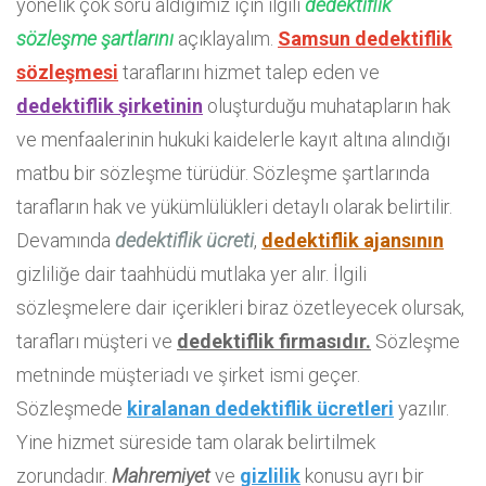
yönelik çok soru aldığımız için ilgili
dedektiflik
sözleşme şartlarını
açıklayalım.
Samsun dedektiflik
sözleşmesi
taraflarını hizmet talep eden ve
dedektiflik şirketinin
oluşturduğu muhatapların hak
ve menfaalerinin hukuki kaidelerle kayıt altına alındığı
matbu bir sözleşme türüdür. Sözleşme şartlarında
tarafların hak ve yükümlülükleri detaylı olarak belirtilir.
Devamında
dedektiflik ücreti
,
dedektiflik ajansının
gizliliğe dair taahhüdü mutlaka yer alır. İlgili
sözleşmelere dair içerikleri biraz özetleyecek olursak,
tarafları müşteri ve
dedektiflik firmasıdır.
Sözleşme
metninde müşteriadı ve şirket ismi geçer.
Sözleşmede
kiralanan dedektiflik ücretleri
yazılır.
Yine hizmet süreside tam olarak belirtilmek
zorundadır.
Mahremiyet
ve
gizlilik
konusu ayrı bir