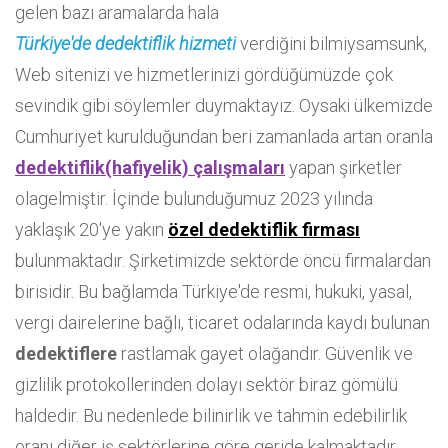
gelen bazı aramalarda hala
Türkiye'de dedektiflik hizmeti
verdiğini bilmiysamsunk,
Web sitenizi ve hizmetlerinizi gördüğümüzde çok
sevindik gibi söylemler duymaktayız. Oysaki ülkemizde
Cumhuriyet kurulduğundan beri zamanlada artan oranla
dedektiflik(hafiyelik) çalışmaları
yapan şirketler
olagelmiştir. İçinde bulunduğumuz 2023 yılında
yaklaşık 20'ye yakın
özel dedektiflik firması
bulunmaktadır. Şirketimizde sektörde öncü firmalardan
birisidir. Bu bağlamda Türkiye'de resmi, hukuki, yasal,
vergi dairelerine bağlı, ticaret odalarında kaydı bulunan
dedektiflere
rastlamak gayet olağandır. Güvenlik ve
gizlilik protokollerinden dolayı sektör biraz gömülü
haldedir. Bu nedenlede bilinirlik ve tahmin edebilirlik
oranı diğer iş sektörlerine göre geride kalmaktadır.