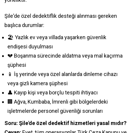
Şile'de özel dedektiflik desteği alınması gereken
başlıca durumlar:
🏖️ Yazlık ev veya villada yaşarken güvenlik
endişesi duyulması
💔 Boşanma sürecinde aldatma veya mal kaçırma
şüphesi
📱 İş yerinde veya özel alanlarda dinleme cihazı
veya gizli kamera şüphesi
👤 Kayıp kişi veya borçlu tespiti ihtiyacı
🏢 Ağva, Kumbaba, İmrenli gibi bölgelerdeki
işletmelerde personel güvenliği sorunları
Soru: Şile'de özel dedektif hizmetleri yasal mıdır?
Cevap:
Evet, tüm operasyonlar Türk Ceza Kanunu ve