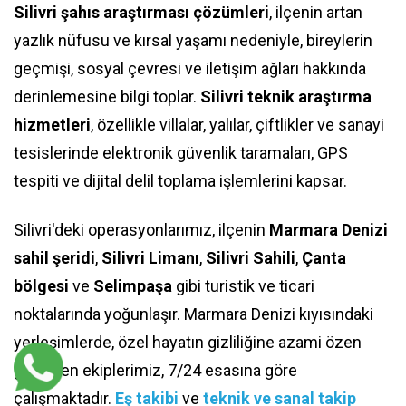
Silivri şahıs araştırması çözümleri
, ilçenin artan
yazlık nüfusu ve kırsal yaşamı nedeniyle, bireylerin
geçmişi, sosyal çevresi ve iletişim ağları hakkında
derinlemesine bilgi toplar.
Silivri teknik araştırma
hizmetleri
, özellikle villalar, yalılar, çiftlikler ve sanayi
tesislerinde elektronik güvenlik taramaları, GPS
tespiti ve dijital delil toplama işlemlerini kapsar.
Silivri'deki operasyonlarımız, ilçenin
Marmara Denizi
sahil şeridi
,
Silivri Limanı
,
Silivri Sahili
,
Çanta
bölgesi
ve
Selimpaşa
gibi turistik ve ticari
noktalarında yoğunlaşır. Marmara Denizi kıyısındaki
yerleşimlerde, özel hayatın gizliliğine azami özen
gösteren ekiplerimiz, 7/24 esasına göre
çalışmaktadır.
Eş takibi
ve
teknik ve sanal takip